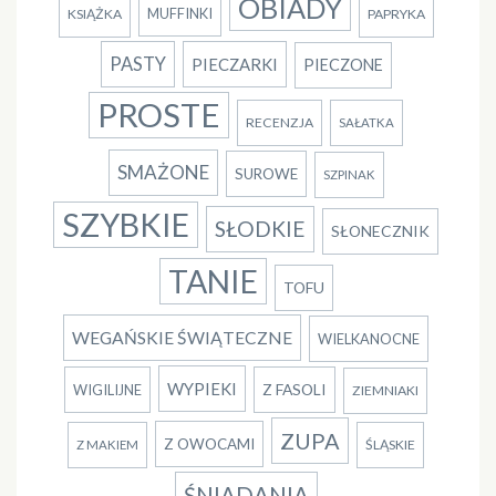
OBIADY
MUFFINKI
KSIĄŻKA
PAPRYKA
PASTY
PIECZARKI
PIECZONE
PROSTE
RECENZJA
SAŁATKA
SMAŻONE
SUROWE
SZPINAK
SZYBKIE
SŁODKIE
SŁONECZNIK
TANIE
TOFU
WEGAŃSKIE ŚWIĄTECZNE
WIELKANOCNE
WYPIEKI
Z FASOLI
WIGILIJNE
ZIEMNIAKI
ZUPA
Z OWOCAMI
ŚLĄSKIE
Z MAKIEM
ŚNIADANIA