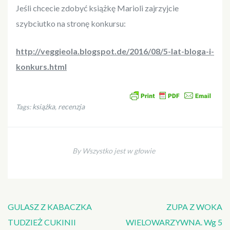
Jeśli chcecie zdobyć książkę Marioli zajrzyjcie
szybciutko na stronę konkursu:
http://veggieola.blogspot.de/2016/08/5-lat-bloga-i-
konkurs.html
książka
recenzja
Tags:
,
By Wszystko jest w głowie
Nawigacja
GULASZ Z KABACZKA
ZUPA Z WOKA
wpisu
TUDZIEŻ CUKINII
WIELOWARZYWNA. Wg 5