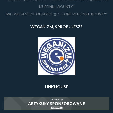
MUFFINKI „BOUNTY”
Iwi
-
WEGAŃSKIE ODJAZDY :)) ZIELONE MUFFINKI „BOUNTY”
WEGANIZM, SPRÓBUJESZ?
LINKHOUSE