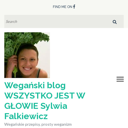
Skip
FIND ME ON
to
content
SEARCH
FOR:
(Press
Enter)
Wegański blog
WSZYSTKO JEST W
GŁOWIE Sylwia
Falkiewicz
Wegańskie przepisy, prosty weganizm