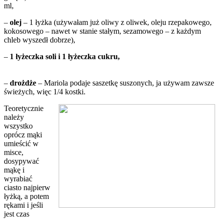
ml,
–
olej
– 1 łyżka (używałam już oliwy z oliwek, oleju rzepakowego,
kokosowego – nawet w stanie stałym, sezamowego – z każdym
chleb wyszedł dobrze),
–
1 łyżeczka soli i 1 łyżeczka cukru,
–
drożdże
– Mariola podaje saszetkę suszonych, ja używam zawsze
świeżych, więc 1/4 kostki.
Teoretycznie
należy
wszystko
oprócz mąki
umieścić w
misce,
dosypywać
mąkę i
wyrabiać
ciasto najpierw
łyżką, a potem
rękami i jeśli
jest czas