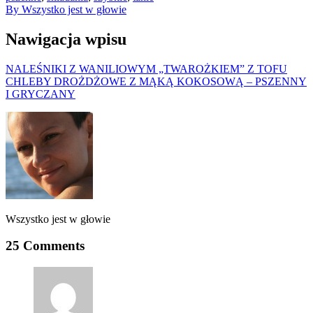
By Wszystko jest w głowie
Nawigacja wpisu
NALEŚNIKI Z WANILIOWYM „TWAROŻKIEM” Z TOFU
CHLEBY DROŻDŻOWE Z MĄKĄ KOKOSOWĄ – PSZENNY
I GRYCZANY
Wszystko jest w głowie
25 Comments