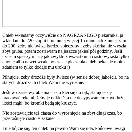
Chleb wkładamy oczywiście do NAGRZANEGO piekarnika, ja
wkładam do 220 stopni i po mniej więcej 15 minutach zmniejszam
do 200, żeby nie był za bardzo spieczony i żeby skórka nie wyszła
zbyt gruba, potem zostawiam na jeszcze jakieś pół godziny. Jeśli
czasem spieszy mi się jak zwykle z wszystkim i ciasto wyrasta tylko
chwilę albo nawet wcale, w czasie pieczenia chleb pęka ale moim
zdaniem to tylko dodaje mu uroku :)
Pilnujcie, żeby drożdże były świeże (w sensie dobrej jakości), bo na
starych drożdżach chleb Wam nie wyrośnie.
Jeśli w czasie wyrabiania ciasto klei się do rąk, starajcie się
pracować rękami, żeby je odkleić, a nie dosypywaniem zbyt dużej
ilości mąki, bo kromki będą się kruszyć.
Nie zostawiajcie też ciasta do wyrośnięcia na zbyt długi czas, bo
przerośnięte ciasto = zakalec.
I nie bójcie się, ten chleb na pewno Wam się uda, końcowe uwagi