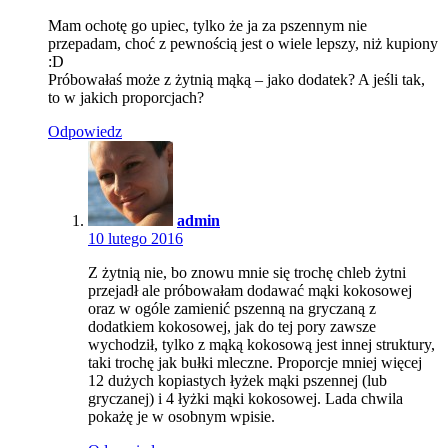
Mam ochotę go upiec, tylko że ja za pszennym nie
przepadam, choć z pewnością jest o wiele lepszy, niż kupiony
:D
Próbowałaś może z żytnią mąką – jako dodatek? A jeśli tak,
to w jakich proporcjach?
Odpowiedz
admin
10 lutego 2016
Z żytnią nie, bo znowu mnie się trochę chleb żytni
przejadł ale próbowałam dodawać mąki kokosowej
oraz w ogóle zamienić pszenną na gryczaną z
dodatkiem kokosowej, jak do tej pory zawsze
wychodził, tylko z mąką kokosową jest innej struktury,
taki trochę jak bułki mleczne. Proporcje mniej więcej
12 dużych kopiastych łyżek mąki pszennej (lub
gryczanej) i 4 łyżki mąki kokosowej. Lada chwila
pokażę je w osobnym wpisie.