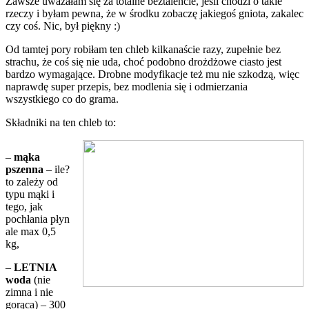
Zawsze uważałam się za totalne beztalencie, jeśli chodzi o takie
rzeczy i byłam pewna, że w środku zobaczę jakiegoś gniota, zakalec
czy coś. Nic, był piękny :)
Od tamtej pory robiłam ten chleb kilkanaście razy, zupełnie bez
strachu, że coś się nie uda, choć podobno drożdżowe ciasto jest
bardzo wymagające. Drobne modyfikacje też mu nie szkodzą, więc
naprawdę super przepis, bez modlenia się i odmierzania
wszystkiego co do grama.
Składniki na ten chleb to:
–
mąka
pszenna
– ile?
to zależy od
typu mąki i
tego, jak
pochłania płyn
ale max 0,5
kg,
–
LETNIA
woda
(nie
zimna i nie
gorąca) – 300