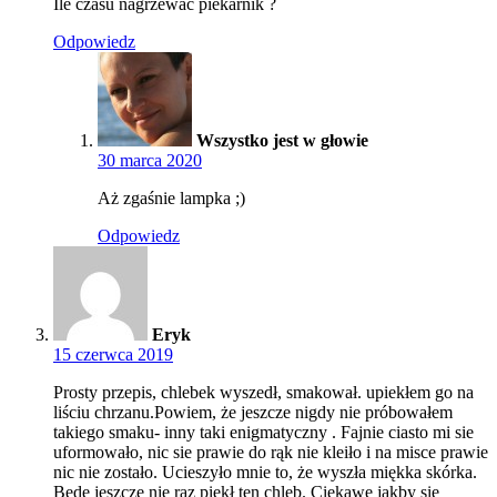
Ile czasu nagrzewać piekarnik ?
Odpowiedz
Wszystko jest w głowie
30 marca 2020
Aż zgaśnie lampka ;)
Odpowiedz
Eryk
15 czerwca 2019
Prosty przepis, chlebek wyszedł, smakował. upiekłem go na
liściu chrzanu.Powiem, że jeszcze nigdy nie próbowałem
takiego smaku- inny taki enigmatyczny . Fajnie ciasto mi sie
uformowało, nic sie prawie do rąk nie kleiło i na misce prawie
nic nie zostało. Ucieszyło mnie to, że wyszła miękka skórka.
Będe jeszcze nie raz piekł ten chleb. Ciekawe jakby sie