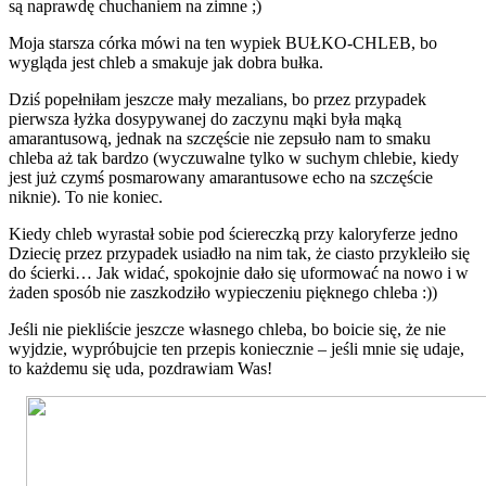
są naprawdę chuchaniem na zimne ;)
Moja starsza córka mówi na ten wypiek BUŁKO-CHLEB, bo
wygląda jest chleb a smakuje jak dobra bułka.
Dziś popełniłam jeszcze mały mezalians, bo przez przypadek
pierwsza łyżka dosypywanej do zaczynu mąki była mąką
amarantusową, jednak na szczęście nie zepsuło nam to smaku
chleba aż tak bardzo (wyczuwalne tylko w suchym chlebie, kiedy
jest już czymś posmarowany amarantusowe echo na szczęście
niknie). To nie koniec.
Kiedy chleb wyrastał sobie pod ściereczką przy kaloryferze jedno
Dziecię przez przypadek usiadło na nim tak, że ciasto przykleiło się
do ścierki… Jak widać, spokojnie dało się uformować na nowo i w
żaden sposób nie zaszkodziło wypieczeniu pięknego chleba :))
Jeśli nie piekliście jeszcze własnego chleba, bo boicie się, że nie
wyjdzie, wypróbujcie ten przepis koniecznie – jeśli mnie się udaje,
to każdemu się uda, pozdrawiam Was!