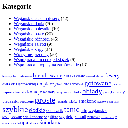
Kategorie
Wegańskie ciasta i desery
(42)
Wegańskie dania
(70)
Wegańskie naleśniki
(10)
Wegańskie pasty
(20)
Wegańskie różności
(45)
Wegańskie sałatki
(9)
Wegańskie zupy
(34)
Wpisy nie-przepisy
(20)
Współpraca – recenzje książek
(9)
Współpraca – wpisy na zamówienie
(13)
blendowane
desery
buraki
ciasto
bezglutenowe
czekoladowe
banany
gotowane
do pieczywa
drożdżowe
dieta dr Dąbrowskiej
jarmuż
obiady
kolacje
pasty
kotlety
kapusta
książka
muffinki
papryka
koktajle
proste
smażone
pieczarki
pieczone
surowe
recenzja
sałatka
szpinak
szybkie
tanie
słodkie
wegańskie
słonecznik
tofu
świąteczne
wypieki
z fasoli
z
wielkanocne
wigilijne
ziemniaki
z makiem
zupa
śniadania
owocami
śląskie