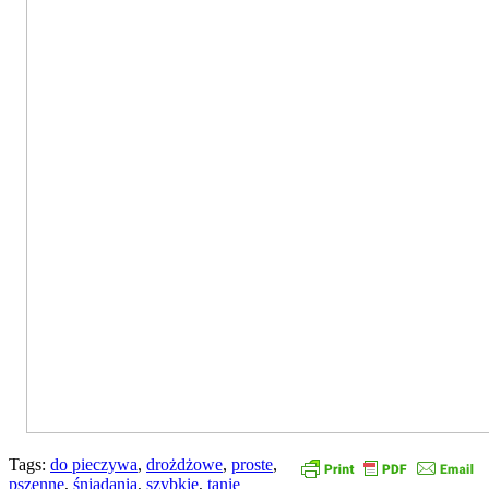
Tags:
do pieczywa
,
drożdżowe
,
proste
,
pszenne
,
śniadania
,
szybkie
,
tanie