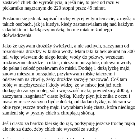
zostawić chleb do wyrośnięcia, a jeśli nie, to piec od razu w
piekarniku nagrzanym do 220 stopni przez 45 minut.
Postaram się jednak napisać trochę więcej w tym temacie, z myślą o
takich osobach, jak ja kiedyś, kiedy zastanawiałam się nad każdym
składnikiem i każdą czynnością, bo nie miałam żadnego
doświadczenia.
Jako że używam drożdży świeżych, a nie suchych, zaczynam od
rozrobienia drożdży w kubku wody. Mam taki kubek akurat na 300
ml, więc wlewam do niego letniej wody do połowy, wrzucam
rozkruszone drożdże i cukier, mieszam porządnie, dolewam wody
do pełna i całość przelewam do miski. Dodaję 1 dużą łyżkę mąki,
znowu mieszam porządnie, przykrywam miskę talerzem i
odstawiam na chwilę, żeby drożdże zaczęły pracować. Coś tam
robię w międzyczasie i kiedy widzę, że w misce jest już ruch,
dodaję do zaczynu olej, sól i większość mąki, powiedzmy 400 g, i
zaczynam „zagniatać” ciasto łyżką. Kiedy płyn już znika z oczu i
masa w misce zaczyna być całością, odkładam łyżkę, nabieram w
obie ręce jeszcze trochę mąki i wyrabiam kulę ciasta, która niedługo
zamieni się w pyszny chleb z chrupiącą skórką.
Jeśli ciasto za bardzo klei się do rąk, podsypuję jeszcze trochę mąką
ale nie za dużo, żeby chleb nie wyszedł za suchy!