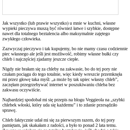
Jak wszystko (lub prawie wszystko) u mnie w kuchni, własne
wypieki pieczywa muszą być również łatwe i szybkie, dostępne
nawet dla totalnego beztalencia albo maksymalnie zajętego
zwykłego człowieka.
Zazwyczaj pieczywo i tak kupujemy, bo nie mamy czasu codziennie
piec własnego ale jeśli jest możliwość, robimy własne bułki czy
chleb i najczęściej zjadamy jeszcze ciepłe.
Nigdy nie brałam się za chleby na zakwasie, bo do tej pory nie
czułam pociągu do tego totalnie, więc kiedy wreszcie przemknęła
mi przez głowę taka myśl: „a może by tak upiec własny chleb”,
zaczęłam przegrzebywać internet w poszukiwaniu chleba bez
zakwasu oczywiście.
Najbardziej spodobał mi się przepis na blogu Veggieola na „szybki
chlebek włoski, który uda się każdemu” i to zdanie przesądziło
sprawę.
Chleb faktycznie udał mi się za pierwszym razem, do tej pory
pamiętam, jak skakałam z radości, a było to ponad 2 lata temu.