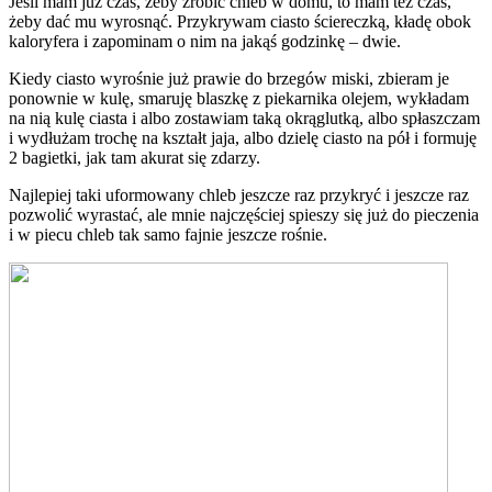
Jeśli mam już czas, żeby zrobić chleb w domu, to mam też czas,
żeby dać mu wyrosnąć. Przykrywam ciasto ściereczką, kładę obok
kaloryfera i zapominam o nim na jakąś godzinkę – dwie.
Kiedy ciasto wyrośnie już prawie do brzegów miski, zbieram je
ponownie w kulę, smaruję blaszkę z piekarnika olejem, wykładam
na nią kulę ciasta i albo zostawiam taką okrąglutką, albo spłaszczam
i wydłużam trochę na kształt jaja, albo dzielę ciasto na pół i formuję
2 bagietki, jak tam akurat się zdarzy.
Najlepiej taki uformowany chleb jeszcze raz przykryć i jeszcze raz
pozwolić wyrastać, ale mnie najczęściej spieszy się już do pieczenia
i w piecu chleb tak samo fajnie jeszcze rośnie.