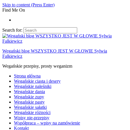
Skip to content (Press Enter)
Find Me On
Search for:
Wegański blog WSZYSTKO JEST W GŁOWIE Sylwia
Falkiewicz
Wegańskie przepisy, prosty weganizm
Strona główna
Wegańskie ciasta i desery
Wegańskie naleśniki
Wegańskie dania
Wegańskie zupy
Wegańskie pasty
Wegańskie sałatki
Wegańskie różności
Wpisy nie-przepisy
Współpraca – wpisy na zamówienie
Kontakt