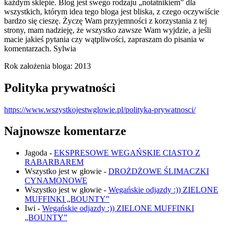
każdym sklepie. Blog jest swego rodzaju „notatnikiem” dla
wszystkich, którym idea tego bloga jest bliska, z czego oczywiście
bardzo się cieszę. Życzę Wam przyjemności z korzystania z tej
strony, mam nadzieję, że wszystko zawsze Wam wyjdzie, a jeśli
macie jakieś pytania czy wątpliwości, zapraszam do pisania w
komentarzach. Sylwia
Rok założenia bloga: 2013
Polityka prywatności
https://www.wszystkojestwglowie.pl/polityka-prywatnosci/
Najnowsze komentarze
Jagoda
-
EKSPRESOWE WEGAŃSKIE CIASTO Z
RABARBAREM
Wszystko jest w głowie
-
DROŻDŻOWE ŚLIMACZKI
CYNAMONOWE
Wszystko jest w głowie
-
Wegańskie odjazdy :)) ZIELONE
MUFFINKI „BOUNTY”
Iwi
-
Wegańskie odjazdy :)) ZIELONE MUFFINKI
„BOUNTY”