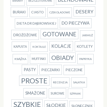
BEZGLUTENOWE
BANANY
DESERY
BURAKI
CIASTO
CZEKOLADOWE
DO PIECZYWA
DIETA DR DĄBROWSKIEJ
GOTOWANE
DROŻDŻOWE
JARMUŻ
KOLACJE
KOTLETY
KAPUSTA
KOKTAJLE
OBIADY
MUFFINKI
KSIĄŻKA
PAPRYKA
PASTY
PIECZARKI
PIECZONE
PROSTE
RECENZJA
SAŁATKA
SMAŻONE
SUROWE
SZPINAK
SZYBKIE
SŁODKIE
SŁONECZNIK