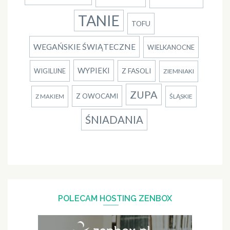
TANIE
TOFU
WEGAŃSKIE ŚWIĄTECZNE
WIELKANOCNE
WYPIEKI
Z FASOLI
WIGILIJNE
ZIEMNIAKI
ZUPA
Z OWOCAMI
ŚLĄSKIE
Z MAKIEM
ŚNIADANIA
POLECAM HOSTING ZENBOX