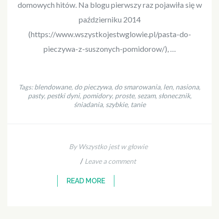
domowych hitów. Na blogu pierwszy raz pojawiła się w
październiku 2014
(https://www.wszystkojestwglowie.pl/pasta-do-
pieczywa-z-suszonych-pomidorow/), …
blendowane
do pieczywa
do smarowania
len
nasiona
Tags:
,
,
,
,
,
pasty
pestki dyni
pomidory
proste
sezam
słonecznik
,
,
,
,
,
,
śniadania
szybkie
tanie
,
,
By Wszystko jest w głowie
/
Leave a comment
READ MORE