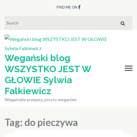
Skip
FIND ME ON
to
content
SEARCH
FOR:
(Press
Enter)
Wegański blog
WSZYSTKO JEST W
GŁOWIE Sylwia
Falkiewicz
Wegańskie przepisy, prosty weganizm
Tag:
do pieczywa