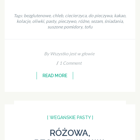
bezglutenowe
chleb
ciecierzyca
do pieczywa
kakao
Tags:
,
,
,
,
,
kolacje
oliwki
pasty
pieczywo
różne
sezam
śniadania
,
,
,
,
,
,
,
suszone pomidory
tofu
,
By Wszystko jest w głowie
/
1 Comment
READ MORE
[ WEGAŃSKIE PASTY ]
RÓŻOWA,