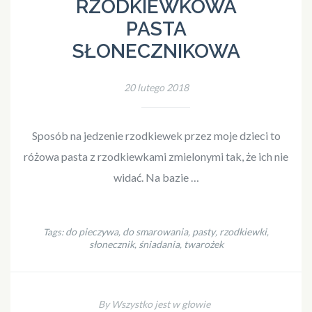
RZODKIEWKOWA
PASTA
SŁONECZNIKOWA
20 lutego 2018
Sposób na jedzenie rzodkiewek przez moje dzieci to
różowa pasta z rzodkiewkami zmielonymi tak, że ich nie
widać. Na bazie …
do pieczywa
do smarowania
pasty
rzodkiewki
Tags:
,
,
,
,
słonecznik
śniadania
twarożek
,
,
By Wszystko jest w głowie