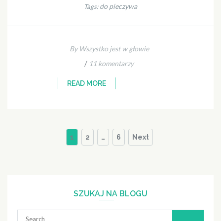
do pieczywa
Tags:
By Wszystko jest w głowie
/
11 komentarzy
READ MORE
Stronicowanie
Page
Page
Page
1
2
…
6
Next
wpisów
SZUKAJ NA BLOGU
Search