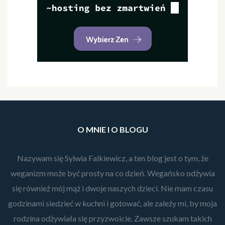
O MNIE I O BLOGU
Nazywam się Sylwia Falkiewicz, a ten blog jest o tym, że
weganizm może być prosty na co dzień. Wegańsko odżywia
się również mój mąż i dwoje naszych dzieci. Nie mam czasu
godzinami siedzieć w kuchni i gotować, ale zależy mi, by moja
rodzina odżywiała się przyzwoicie. Zawsze szukam takich