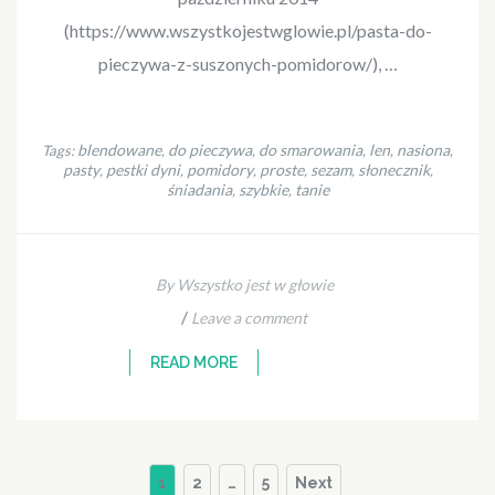
(https://www.wszystkojestwglowie.pl/pasta-do-
pieczywa-z-suszonych-pomidorow/), …
blendowane
do pieczywa
do smarowania
len
nasiona
Tags:
,
,
,
,
,
pasty
pestki dyni
pomidory
proste
sezam
słonecznik
,
,
,
,
,
,
śniadania
szybkie
tanie
,
,
By Wszystko jest w głowie
/
Leave a comment
READ MORE
Stronicowanie
Page
Page
Page
1
2
…
5
Next