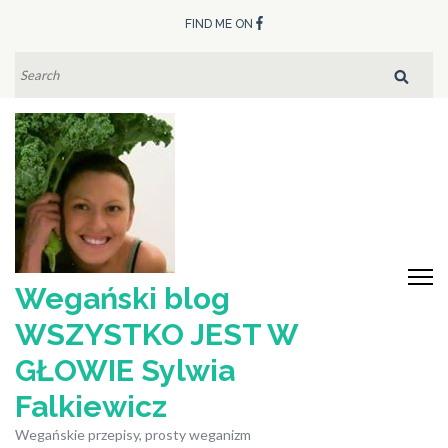
Skip
FIND ME ON
to
content
SEARCH
FOR:
(Press
Enter)
Wegański blog
WSZYSTKO JEST W
GŁOWIE Sylwia
Falkiewicz
Wegańskie przepisy, prosty weganizm