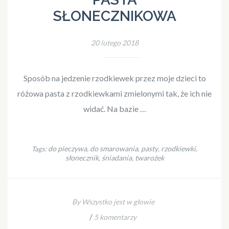
SŁONECZNIKOWA
20 lutego 2018
Sposób na jedzenie rzodkiewek przez moje dzieci to
różowa pasta z rzodkiewkami zmielonymi tak, że ich nie
widać. Na bazie …
do pieczywa
do smarowania
pasty
rzodkiewki
Tags:
,
,
,
,
słonecznik
śniadania
twarożek
,
,
By Wszystko jest w głowie
/
5 komentarzy