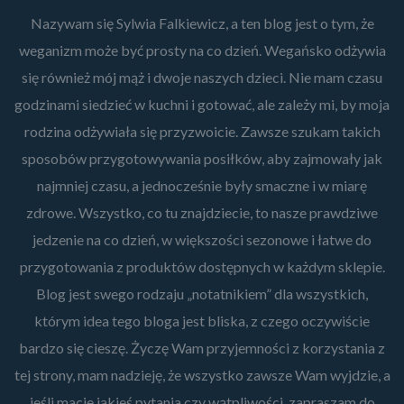
Nazywam się Sylwia Falkiewicz, a ten blog jest o tym, że
weganizm może być prosty na co dzień. Wegańsko odżywia
się również mój mąż i dwoje naszych dzieci. Nie mam czasu
godzinami siedzieć w kuchni i gotować, ale zależy mi, by moja
rodzina odżywiała się przyzwoicie. Zawsze szukam takich
sposobów przygotowywania posiłków, aby zajmowały jak
najmniej czasu, a jednocześnie były smaczne i w miarę
zdrowe. Wszystko, co tu znajdziecie, to nasze prawdziwe
jedzenie na co dzień, w większości sezonowe i łatwe do
przygotowania z produktów dostępnych w każdym sklepie.
Blog jest swego rodzaju „notatnikiem” dla wszystkich,
którym idea tego bloga jest bliska, z czego oczywiście
bardzo się cieszę. Życzę Wam przyjemności z korzystania z
tej strony, mam nadzieję, że wszystko zawsze Wam wyjdzie, a
jeśli macie jakieś pytania czy wątpliwości, zapraszam do