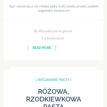
ciecierzyca
do chleba
jajka
kulki
pasty
proste
szybkie
Tags:
,
,
,
,
,
,
,
wegańskie świąteczne
By Wszystko jest w głowie
/
2 komentarze
READ MORE
[ WEGAŃSKIE PASTY ]
RÓŻOWA,
RZODKIEWKOWA
PASTA