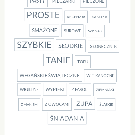
PASTY
PIECZARKI
PIECZONE
PROSTE
RECENZJA
SAŁATKA
SMAŻONE
SUROWE
SZPINAK
SZYBKIE
SŁODKIE
SŁONECZNIK
TANIE
TOFU
WEGAŃSKIE ŚWIĄTECZNE
WIELKANOCNE
WYPIEKI
Z FASOLI
WIGILIJNE
ZIEMNIAKI
ZUPA
Z OWOCAMI
ŚLĄSKIE
Z MAKIEM
ŚNIADANIA