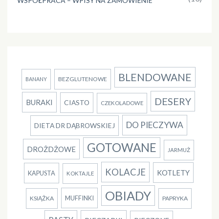
WSPÓŁPRACA – WPISY NA ZAMÓWIENIE
BLENDOWANE
BEZGLUTENOWE
BANANY
DESERY
BURAKI
CIASTO
CZEKOLADOWE
DO PIECZYWA
DIETA DR DĄBROWSKIEJ
GOTOWANE
DROŻDŻOWE
JARMUŻ
KOLACJE
KOTLETY
KAPUSTA
KOKTAJLE
OBIADY
MUFFINKI
KSIĄŻKA
PAPRYKA