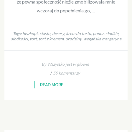
że pewna społeczność nieźle zmobilizowała mnie
wczoraj do popełnienia go, …
biszkopt
ciasto
desery
krem do tortu
poncz
słodkie
Tags:
,
,
,
,
,
,
słodkości
tort
tort z kremem
urodziny
wegańska margaryna
,
,
,
,
By Wszystko jest w głowie
/
59 komentarzy
READ MORE