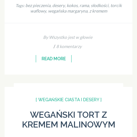
bez pieczenia
desery
kokos
rama
słodkości
torcik
Tags:
,
,
,
,
,
waflowy
wegańska margaryna
z kremem
,
,
By Wszystko jest w głowie
/
8 komentarzy
READ MORE
[ WEGAŃSKIE CIASTA I DESERY ]
WEGAŃSKI TORT Z
KREMEM MALINOWYM