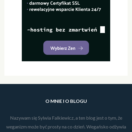
O MNIE I O BLOGU
Nazywam się Sylwia Falkiewicz, a ten blog jest o tym, że
weganizm może być prosty na co dzień. Wegańsko odżywia