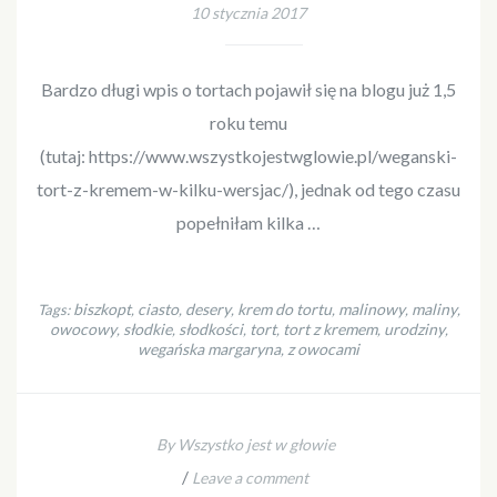
10 stycznia 2017
Bardzo długi wpis o tortach pojawił się na blogu już 1,5
roku temu
(tutaj: https://www.wszystkojestwglowie.pl/weganski-
tort-z-kremem-w-kilku-wersjac/), jednak od tego czasu
popełniłam kilka …
biszkopt
ciasto
desery
krem do tortu
malinowy
maliny
Tags:
,
,
,
,
,
,
owocowy
słodkie
słodkości
tort
tort z kremem
urodziny
,
,
,
,
,
,
wegańska margaryna
z owocami
,
By Wszystko jest w głowie
/
Leave a comment