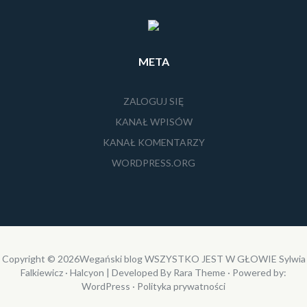
META
ZALOGUJ SIĘ
KANAŁ WPISÓW
KANAŁ KOMENTARZY
WORDPRESS.ORG
Copyright © 2026
Wegański blog WSZYSTKO JEST W GŁOWIE Sylwia
Falkiewicz
· Halcyon | Developed By
Rara Theme
· Powered by:
WordPress
·
Polityka prywatności