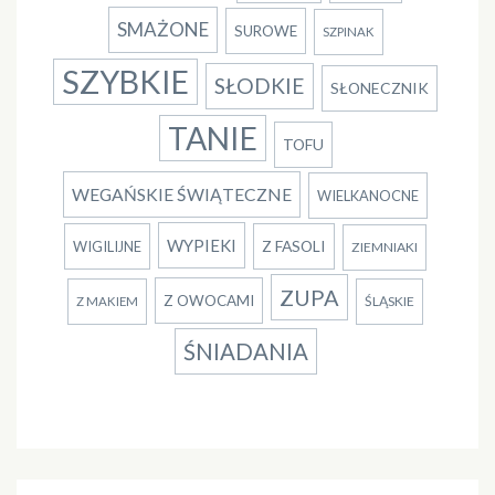
SMAŻONE
SUROWE
SZPINAK
SZYBKIE
SŁODKIE
SŁONECZNIK
TANIE
TOFU
WEGAŃSKIE ŚWIĄTECZNE
WIELKANOCNE
WYPIEKI
Z FASOLI
WIGILIJNE
ZIEMNIAKI
ZUPA
Z OWOCAMI
ŚLĄSKIE
Z MAKIEM
ŚNIADANIA