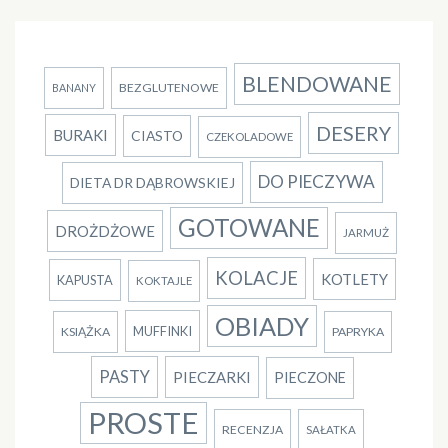
BLENDOWANE
BEZGLUTENOWE
BANANY
DESERY
BURAKI
CIASTO
CZEKOLADOWE
DO PIECZYWA
DIETA DR DĄBROWSKIEJ
GOTOWANE
DROŻDŻOWE
JARMUŻ
KOLACJE
KOTLETY
KAPUSTA
KOKTAJLE
OBIADY
MUFFINKI
KSIĄŻKA
PAPRYKA
PASTY
PIECZARKI
PIECZONE
PROSTE
RECENZJA
SAŁATKA