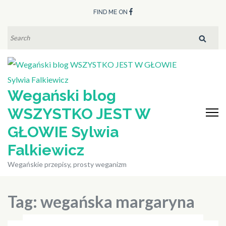
Skip
FIND ME ON
to
content
SEARCH
FOR:
(Press
Enter)
Wegański blog
WSZYSTKO JEST W
GŁOWIE Sylwia
Falkiewicz
Wegańskie przepisy, prosty weganizm
Tag:
wegańska margaryna