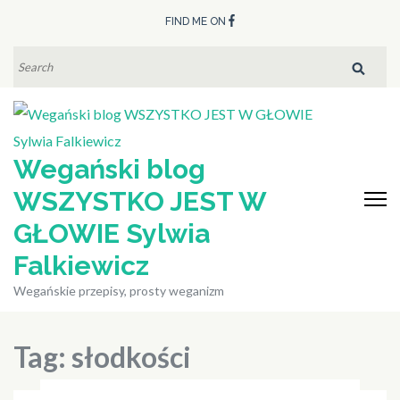
Skip
FIND ME ON
to
content
SEARCH
FOR:
(Press
Enter)
Wegański blog
WSZYSTKO JEST W
GŁOWIE Sylwia
Falkiewicz
Wegańskie przepisy, prosty weganizm
Tag:
słodkości