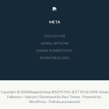
META
ZALOGUJ SIĘ
KANAŁ WPISÓW
KANAŁ KOMENTARZY
WORDPRESS.ORG
Copyright © 2026
Wegański blog WSZYSTKO JEST W GŁOWIE Sylwia
Falkiewicz
· Halcyon | Developed By
Rara Theme
· Powered by:
WordPress
·
Polityka prywatności