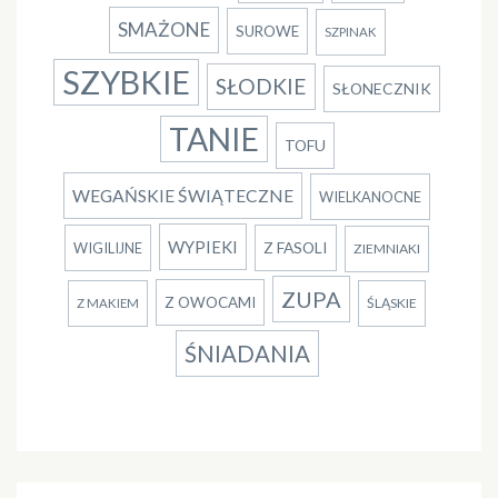
SMAŻONE
SUROWE
SZPINAK
SZYBKIE
SŁODKIE
SŁONECZNIK
TANIE
TOFU
WEGAŃSKIE ŚWIĄTECZNE
WIELKANOCNE
WYPIEKI
Z FASOLI
WIGILIJNE
ZIEMNIAKI
ZUPA
Z OWOCAMI
ŚLĄSKIE
Z MAKIEM
ŚNIADANIA