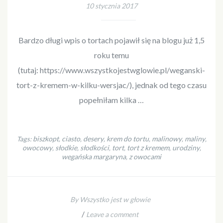
10 stycznia 2017
Bardzo długi wpis o tortach pojawił się na blogu już 1,5
roku temu
(tutaj: https://www.wszystkojestwglowie.pl/weganski-
tort-z-kremem-w-kilku-wersjac/), jednak od tego czasu
popełniłam kilka …
biszkopt
ciasto
desery
krem do tortu
malinowy
maliny
Tags:
,
,
,
,
,
,
owocowy
słodkie
słodkości
tort
tort z kremem
urodziny
,
,
,
,
,
,
wegańska margaryna
z owocami
,
By Wszystko jest w głowie
/
Leave a comment