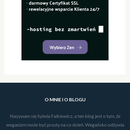
O MNIE I O BLOGU
Nazywam się Sylwia Falkiewicz, a ten blog jest o tym, że
weganizm może być prosty na co dzień. Wegańsko odżywia