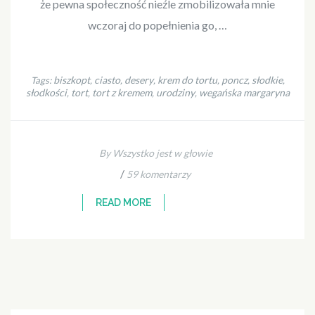
że pewna społeczność nieźle zmobilizowała mnie
wczoraj do popełnienia go, …
biszkopt
ciasto
desery
krem do tortu
poncz
słodkie
Tags:
,
,
,
,
,
,
słodkości
tort
tort z kremem
urodziny
wegańska margaryna
,
,
,
,
By Wszystko jest w głowie
/
59 komentarzy
READ MORE