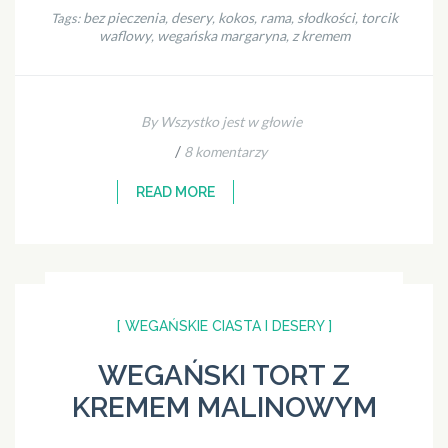
bez pieczenia
desery
kokos
rama
słodkości
torcik
Tags:
,
,
,
,
,
waflowy
wegańska margaryna
z kremem
,
,
By Wszystko jest w głowie
/
8 komentarzy
READ MORE
[ WEGAŃSKIE CIASTA I DESERY ]
WEGAŃSKI TORT Z
KREMEM MALINOWYM