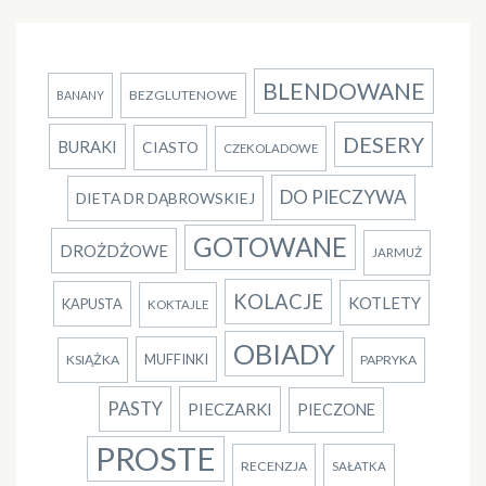
BLENDOWANE
BEZGLUTENOWE
BANANY
DESERY
BURAKI
CIASTO
CZEKOLADOWE
DO PIECZYWA
DIETA DR DĄBROWSKIEJ
GOTOWANE
DROŻDŻOWE
JARMUŻ
KOLACJE
KOTLETY
KAPUSTA
KOKTAJLE
OBIADY
MUFFINKI
KSIĄŻKA
PAPRYKA
PASTY
PIECZARKI
PIECZONE
PROSTE
RECENZJA
SAŁATKA