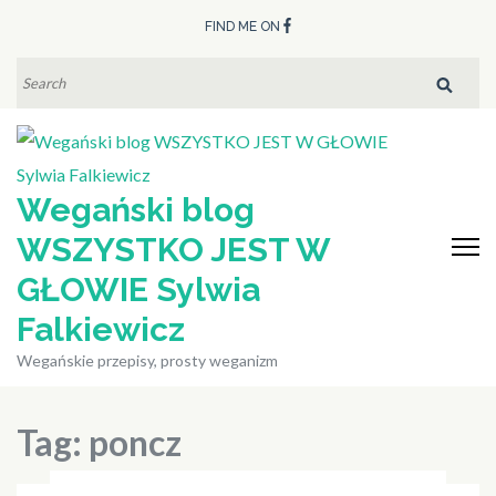
Skip
FIND ME ON
to
content
SEARCH
FOR:
(Press
Enter)
Wegański blog
WSZYSTKO JEST W
GŁOWIE Sylwia
Falkiewicz
Wegańskie przepisy, prosty weganizm
Tag:
poncz