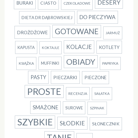
DESERY
BURAKI
CIASTO
CZEKOLADOWE
DO PIECZYWA
DIETA DR DĄBROWSKIEJ
GOTOWANE
DROŻDŻOWE
JARMUŻ
KOLACJE
KOTLETY
KAPUSTA
KOKTAJLE
OBIADY
MUFFINKI
KSIĄŻKA
PAPRYKA
PASTY
PIECZARKI
PIECZONE
PROSTE
RECENZJA
SAŁATKA
SMAŻONE
SUROWE
SZPINAK
SZYBKIE
SŁODKIE
SŁONECZNIK
TANIE