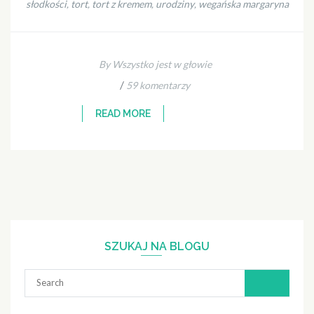
słodkości
tort
tort z kremem
urodziny
wegańska margaryna
,
,
,
,
By Wszystko jest w głowie
/
59 komentarzy
READ MORE
SZUKAJ NA BLOGU
Search
for: