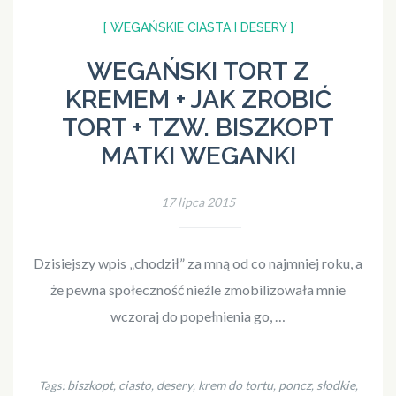
[ WEGAŃSKIE CIASTA I DESERY ]
WEGAŃSKI TORT Z
KREMEM + JAK ZROBIĆ
TORT + TZW. BISZKOPT
MATKI WEGANKI
17 lipca 2015
Dzisiejszy wpis „chodził” za mną od co najmniej roku, a
że pewna społeczność nieźle zmobilizowała mnie
wczoraj do popełnienia go, …
biszkopt
ciasto
desery
krem do tortu
poncz
słodkie
Tags:
,
,
,
,
,
,