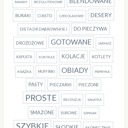
BLENDOWANE
BEZGLUTENOWE
BANANY
DESERY
BURAKI
CIASTO
CZEKOLADOWE
DO PIECZYWA
DIETA DR DĄBROWSKIEJ
GOTOWANE
DROŻDŻOWE
JARMUŻ
KOLACJE
KOTLETY
KAPUSTA
KOKTAJLE
OBIADY
MUFFINKI
KSIĄŻKA
PAPRYKA
PASTY
PIECZARKI
PIECZONE
PROSTE
RECENZJA
SAŁATKA
SMAŻONE
SUROWE
SZPINAK
SZYBKIE
SŁODKIE
SŁONECZNIK