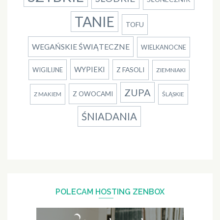
TANIE
TOFU
WEGAŃSKIE ŚWIĄTECZNE
WIELKANOCNE
WYPIEKI
Z FASOLI
WIGILIJNE
ZIEMNIAKI
ZUPA
Z OWOCAMI
ŚLĄSKIE
Z MAKIEM
ŚNIADANIA
POLECAM HOSTING ZENBOX