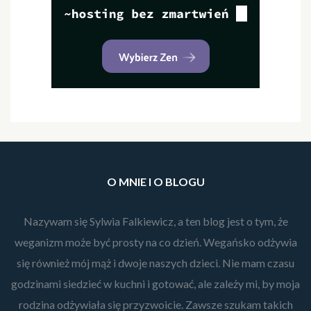
O MNIE I O BLOGU
Nazywam się Sylwia Falkiewicz, a ten blog jest o tym, że
weganizm może być prosty na co dzień. Wegańsko odżywia
się również mój mąż i dwoje naszych dzieci. Nie mam czasu
godzinami siedzieć w kuchni i gotować, ale zależy mi, by moja
rodzina odżywiała się przyzwoicie. Zawsze szukam takich