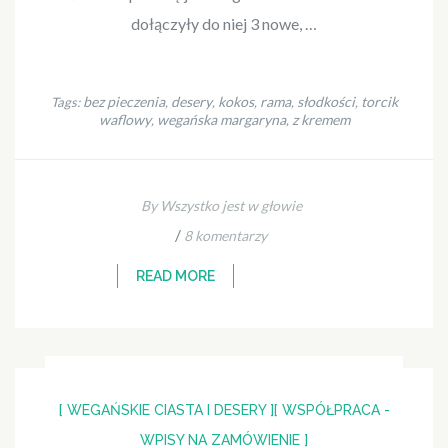
dołączyły do niej 3 nowe, …
bez pieczenia
desery
kokos
rama
słodkości
torcik
Tags:
,
,
,
,
,
waflowy
wegańska margaryna
z kremem
,
,
By Wszystko jest w głowie
/
8 komentarzy
READ MORE
[ WEGAŃSKIE CIASTA I DESERY ]
[ WSPÓŁPRACA -
WPISY NA ZAMÓWIENIE ]