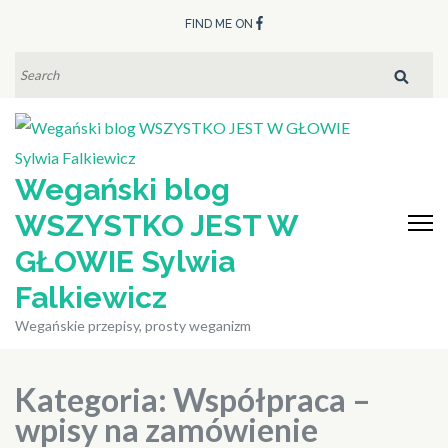
Skip
FIND ME ON
to
content
SEARCH
FOR:
(Press
Enter)
Wegański blog
WSZYSTKO JEST W
GŁOWIE Sylwia
Falkiewicz
Wegańskie przepisy, prosty weganizm
Kategoria:
Współpraca –
wpisy na zamówienie