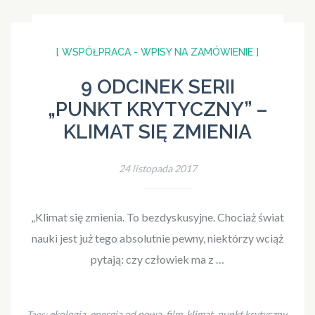
[ WSPÓŁPRACA - WPISY NA ZAMÓWIENIE ]
9 ODCINEK SERII
„PUNKT KRYTYCZNY” –
KLIMAT SIĘ ZMIENIA
24 listopada 2017
„Klimat się zmienia. To bezdyskusyjne. Chociaż świat
nauki jest już tego absolutnie pewny, niektórzy wciąż
pytają: czy człowiek ma z …
ekologia
energia od nowa
film
klimat
punkt krytyczny
Tags:
,
,
,
,
,