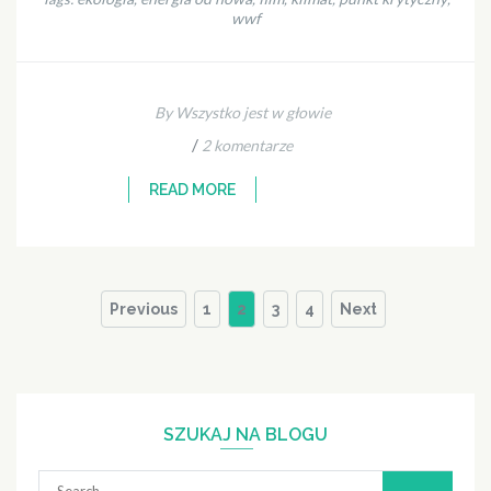
wwf
By Wszystko jest w głowie
/
2 komentarze
READ MORE
Stronicowanie
Page
Page
Page
Page
Previous
1
2
3
4
Next
wpisów
SZUKAJ NA BLOGU
Search