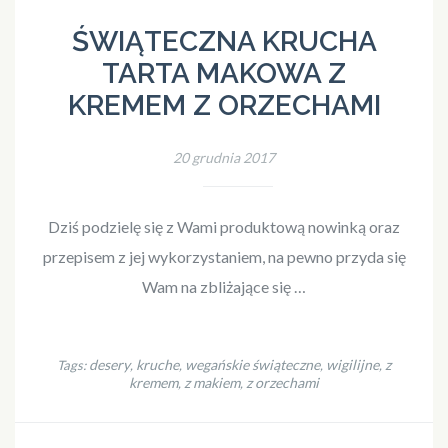
ŚWIĄTECZNA KRUCHA
TARTA MAKOWA Z
KREMEM Z ORZECHAMI
20 grudnia 2017
Dziś podzielę się z Wami produktową nowinką oraz
przepisem z jej wykorzystaniem, na pewno przyda się
Wam na zbliżające się …
desery
kruche
wegańskie świąteczne
wigilijne
z
Tags:
,
,
,
,
kremem
z makiem
z orzechami
,
,