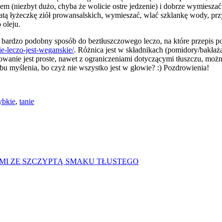
em (niezbyt dużo, chyba że wolicie ostre jedzenie) i dobrze wymieszać
atą łyżeczkę ziół prowansalskich, wymieszać, wlać szklankę wody, prz
 oleju.
w bardzo podobny sposób do beztłuszczowego leczo, na które przepis 
e-leczo-jest-weganskie/
. Różnica jest w składnikach (pomidory/bakła
owanie jest proste, nawet z ograniczeniami dotyczącymi tłuszczu, moż
 myślenia, bo czyż nie wszystko jest w głowie? :) Pozdrowienia!
ybkie
,
tanie
I ZE SZCZYPTĄ SMAKU TŁUSTEGO