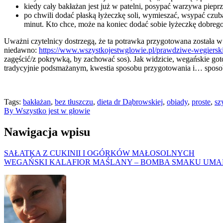
kiedy cały bakłażan jest już w patelni, posypać warzywa pieprz
po chwili dodać płaską łyżeczkę soli, wymieszać, wsypać czub
minut. Kto chce, może na koniec dodać sobie łyżeczkę dobrego
Uważni czytelnicy dostrzegą, że ta potrawka przygotowana została 
niedawno:
https://www.wszystkojestwglowie.pl/prawdziwe-wegierski
zagęścić/z pokrywką, by zachować sos). Jak widzicie, wegańskie got
tradycyjnie podsmażanym, kwestia sposobu przygotowania i… sposobu
Tags:
bakłażan
,
bez tłuszczu
,
dieta dr Dąbrowskiej
,
obiady
,
proste
,
sz
By Wszystko jest w głowie
Nawigacja wpisu
SAŁATKA Z CUKINII I OGÓRKÓW MAŁOSOLNYCH
WEGAŃSKI KALAFIOR MAŚLANY – BOMBA SMAKU UMAM