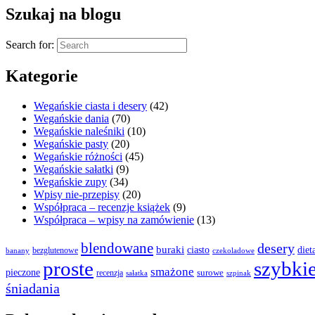
Szukaj na blogu
Search for:
Kategorie
Wegańskie ciasta i desery
(42)
Wegańskie dania
(70)
Wegańskie naleśniki
(10)
Wegańskie pasty
(20)
Wegańskie różności
(45)
Wegańskie sałatki
(9)
Wegańskie zupy
(34)
Wpisy nie-przepisy
(20)
Współpraca – recenzje książek
(9)
Współpraca – wpisy na zamówienie
(13)
blendowane
desery
buraki
ciasto
diet
bezglutenowe
czekoladowe
banany
proste
szybki
smażone
pieczone
surowe
recenzja
sałatka
szpinak
śniadania