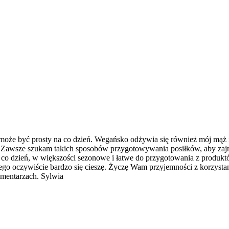
 może być prosty na co dzień. Wegańsko odżywia się również mój mąż 
ie. Zawsze szukam takich sposobów przygotowywania posiłków, aby zajm
a co dzień, w większości sezonowe i łatwe do przygotowania z produk
 czego oczywiście bardzo się cieszę. Życzę Wam przyjemności z korzyst
komentarzach. Sylwia