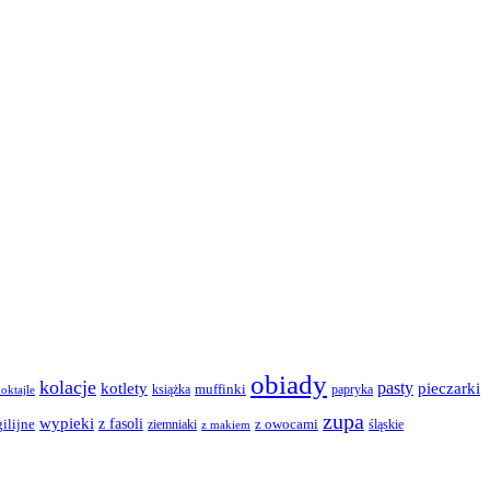
obiady
kolacje
pasty
kotlety
pieczarki
książka
muffinki
papryka
oktajle
zupa
wypieki
z fasoli
z owocami
ilijne
ziemniaki
śląskie
z makiem