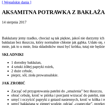
[ Wegańskie dania ]
AKSAMITNA POTRAWKA Z BAKŁAŻANA
14 sierpnia 2017
Bakłażany jemy rzadko, chociaż są tak piękne, jakoś nie darzymy ich
bakłażan bez tłuszczu, który normalnie chłonie jak gąbka. Udało się
mnie, jak to u mnie, lista składników musi być krótka, tutaj nie będzi
SKŁADNIKI
1 dorodny bakłażan,
4 sztuki żółtej papryki rożek,
2 duże cebule,
pieprz, sól, zioła prowansalskie.
JAK ZROBIĆ
Zacząć od przygotowania patelni do „smażenia” bez tłuszczu,
obrać cebulę, kroić w piórka i porcjami wrzucać do patelni, m
umyć i oczyścić papryki z gniazd nasiennych, kroić w kółka i 
umyć bakłażana w zimnej wodzie, odciąć „czapeczkę”, przekroi