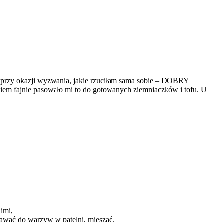
nas przy okazji wyzwania, jakie rzuciłam sama sobie – DOBRY
łkiem fajnie pasowało mi to do gotowanych ziemniaczków i tofu. U
imi,
odawać do warzyw w patelni, mieszać,