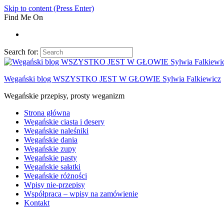
Skip to content (Press Enter)
Find Me On
Search for:
Wegański blog WSZYSTKO JEST W GŁOWIE Sylwia Falkiewicz
Wegańskie przepisy, prosty weganizm
Strona główna
Wegańskie ciasta i desery
Wegańskie naleśniki
Wegańskie dania
Wegańskie zupy
Wegańskie pasty
Wegańskie sałatki
Wegańskie różności
Wpisy nie-przepisy
Współpraca – wpisy na zamówienie
Kontakt