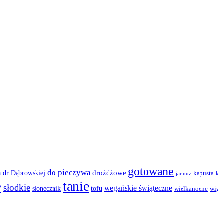
gotowane
do pieczywa
drożdżowe
a dr Dąbrowskiej
kapusta
jarmuż
k
e
tanie
słodkie
wegańskie świąteczne
słonecznik
tofu
wielkanocne
wig