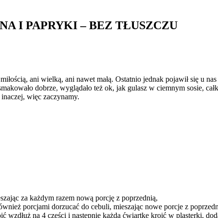
 I PAPRYKI – BEZ TŁUSZCZU
 miłością, ani wielką, ani nawet małą. Ostatnio jednak pojawił się u 
, smakowało dobrze, wyglądało też ok, jak gulasz w ciemnym sosie, ca
e inaczej, więc zaczynamy.
ieszając za każdym razem nową porcję z poprzednią,
również porcjami dorzucać do cebuli, mieszając nowe porcje z poprzedn
ć wzdłuż na 4 części i następnie każdą ćwiartkę kroić w plasterki, d