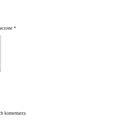
naczone
*
ch komentarzy.