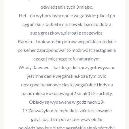
odwiedzenia tych 3 miejsc.
Hel – do wybory były opcje wegańskie: placki po
cygańsku z bukietem surówek, bardzo dobra
zupa groszkowa,pierogi z soczewicą.
Karwia – brak w menu potraw wegańskich.Jedyne
co kelner zaproponował to możliwość zastąpienia
czegoś mięsnego tofu naturalnym.
Władysławowo – każdego dnia przygotowywane
jest inne danie wegańskie.Poza tym było
dostępne bananowe ciasto wegańskie i lody na
bazie mleka kokosowego(2 smaki) i 2 sorbety.
Obiady są wydawane w godzinach 13-
17.Zauważyłem,że było duże zainteresowanie
gdyż idąc tam po raz pierwszy ok.16
powiedziano,że obiady wegańskie się skończyły i