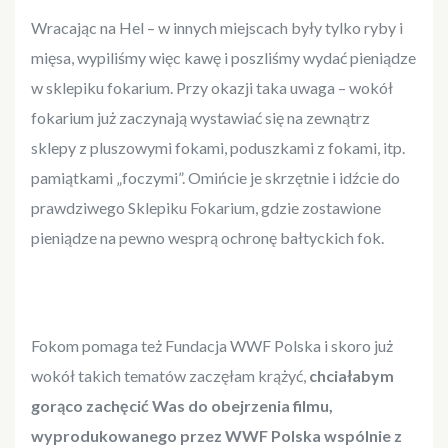
Wracając na Hel – w innych miejscach były tylko ryby i
mięsa, wypiliśmy więc kawę i poszliśmy wydać pieniądze
w sklepiku fokarium. Przy okazji taka uwaga – wokół
fokarium już zaczynają wystawiać się na zewnątrz
sklepy z pluszowymi fokami, poduszkami z fokami, itp.
pamiątkami „foczymi”. Omińcie je skrzętnie i idźcie do
prawdziwego Sklepiku Fokarium, gdzie zostawione
pieniądze na pewno wesprą ochronę bałtyckich fok.
Fokom pomaga też Fundacja WWF Polska i skoro już
wokół takich tematów zaczęłam krążyć,
chciałabym
gorąco zachęcić Was do obejrzenia filmu,
wyprodukowanego przez WWF Polska wspólnie z