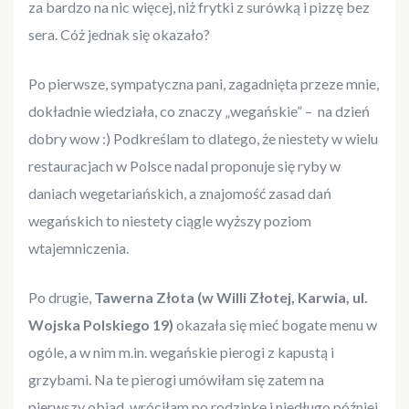
za bardzo na nic więcej, niż frytki z surówką i pizzę bez
sera. Cóż jednak się okazało?
Po pierwsze, sympatyczna pani, zagadnięta przeze mnie,
dokładnie wiedziała, co znaczy „wegańskie” – na dzień
dobry wow :) Podkreślam to dlatego, że niestety w wielu
restauracjach w Polsce nadal proponuje się ryby w
daniach wegetariańskich, a znajomość zasad dań
wegańskich to niestety ciągle wyższy poziom
wtajemniczenia.
Po drugie,
Tawerna Złota (w Willi Złotej, Karwia, ul.
Wojska Polskiego 19)
okazała się mieć bogate menu w
ogóle, a w nim m.in. wegańskie pierogi z kapustą i
grzybami. Na te pierogi umówiłam się zatem na
pierwszy obiad, wróciłam po rodzinkę i niedługo później