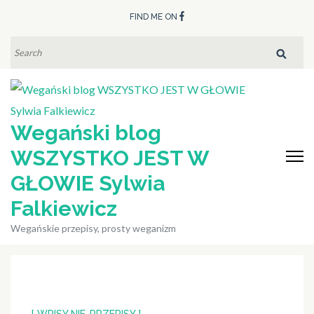
Skip
FIND ME ON
to
content
SEARCH
FOR:
(Press
Enter)
Wegański blog
WSZYSTKO JEST W
GŁOWIE Sylwia
Falkiewicz
Wegańskie przepisy, prosty weganizm