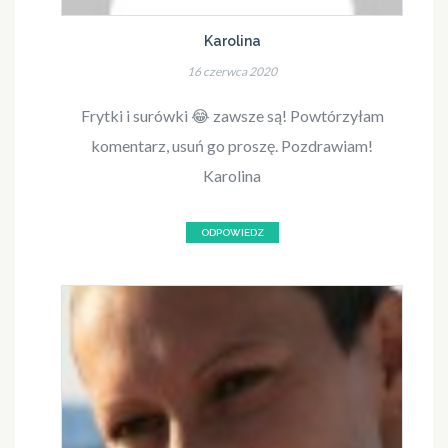
Karolina
16 czerwca 2020
Frytki i surówki 😂 zawsze są! Powtórzyłam
komentarz, usuń go proszę. Pozdrawiam!
Karolina
ODPOWIEDZ