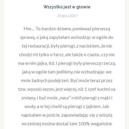
Wszystko jest w głowie
15 lipca 2017
Hm… To bardzo dziwne, ponieważ pierwszą
sprawą, o jaką zapytałam wchodząc w ogóle do
tej restauracji, były pierogi, z naciskiem, że nie
chodzi mi tylko o farsz, ale także o ciasto, czy nie
ma w nim jajka, itd. I pierogi były pierwszą rzeczą,
jaką w ogóle tam jedliśmy, nie wzbudzając we
mnie żadnych podejrzeń. Być może teraz przez
tzw. wysoki sezon, jest więcej, niż 1 szef kuchni na
zmiany, i być może „nasz” robił pierogi z mąki i
wody, a w tej chwili są pierogi z jajkiem. Jak
napisałam w poście, zapowiadając się z wizytą
wcześniej można dostać tam 100% wegańskie