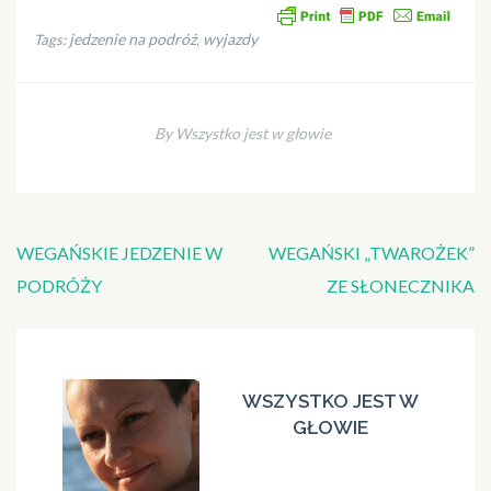
jedzenie na podróż
wyjazdy
Tags:
,
By Wszystko jest w głowie
Nawigacja
WEGAŃSKIE JEDZENIE W
WEGAŃSKI „TWAROŻEK”
wpisu
PODRÓŻY
ZE SŁONECZNIKA
WSZYSTKO JEST W
GŁOWIE