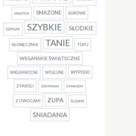
SMAŻONE
SUROWE
SAŁATKA
SZYBKIE
SŁODKIE
SZPINAK
TANIE
SŁONECZNIK
TOFU
WEGAŃSKIE ŚWIĄTECZNE
WYPIEKI
WIELKANOCNE
WIGILIJNE
Z FASOLI
ZIEMNIAKI
Z MAKIEM
ZUPA
Z OWOCAMI
ŚLĄSKIE
ŚNIADANIA