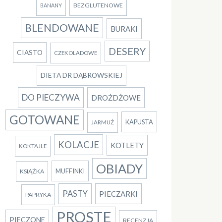
BEZGLUTENOWE
BANANY
BLENDOWANE
BURAKI
DESERY
CIASTO
CZEKOLADOWE
DIETA DR DĄBROWSKIEJ
DO PIECZYWA
DROŻDŻOWE
GOTOWANE
KAPUSTA
JARMUŻ
KOLACJE
KOTLETY
KOKTAJLE
OBIADY
MUFFINKI
KSIĄŻKA
PASTY
PIECZARKI
PAPRYKA
PROSTE
PIECZONE
RECENZJA