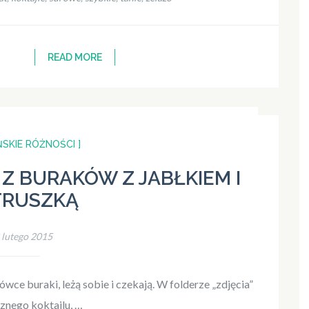
READ MORE
SKIE RÓŻNOŚCI ]
Z BURAKÓW Z JABŁKIEM I
TRUSZKĄ
 lutego 2015
wce buraki, leżą sobie i czekają. W folderze „zdjęcia”
sznego koktajlu, …