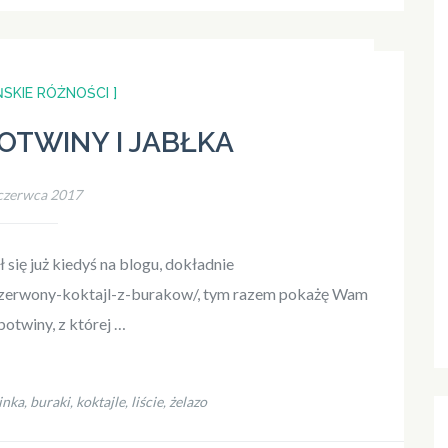
SKIE RÓŻNOŚCI ]
OTWINY I JABŁKA
czerwca 2017
 się już kiedyś na blogu, dokładnie
/czerwony-koktajl-z-burakow/, tym razem pokażę Wam
botwiny, z której …
inka
buraki
koktajle
liście
żelazo
,
,
,
,