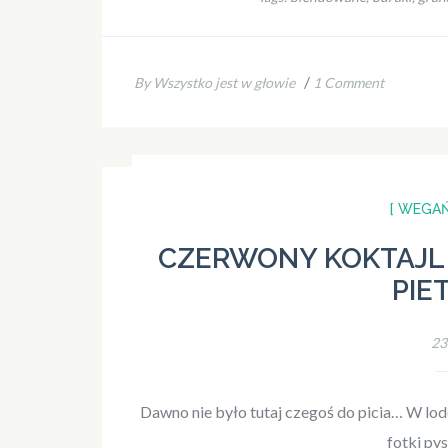
/
By Wszystko jest w głowie
1 Comment
[ WEGAŃ
CZERWONY KOKTAJL 
PIE
23
Dawno nie było tutaj czegoś do picia… W lodó
fotki py