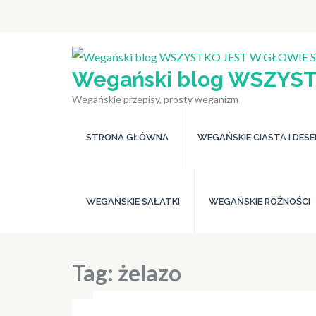
Skip
to
content
(Press
Wegański blog WSZYST
Enter)
Wegańskie przepisy, prosty weganizm
STRONA GŁÓWNA
WEGAŃSKIE CIASTA I DES
WEGAŃSKIE SAŁATKI
WEGAŃSKIE RÓŻNOŚCI
Tag:
żelazo