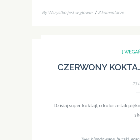
/
By Wszystko jest w głowie
3 komentarze
[ WEGAŃ
CZERWONY KOKTAJ
23 l
Dzisiaj super koktajl, o kolorze tak piękn
sk
blendowane
buraki
gran
Tags:
,
,