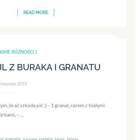
READ MORE
SKIE RÓŻNOŚCI ]
L Z BURAKA I GRANATU
istopada 2015
ym, że aż szkoda pić ;) – 1 granat, razem z białymi
órkami, – …
at
koktajle
surowe
szybkie
tanie
żelazo
,
,
,
,
,