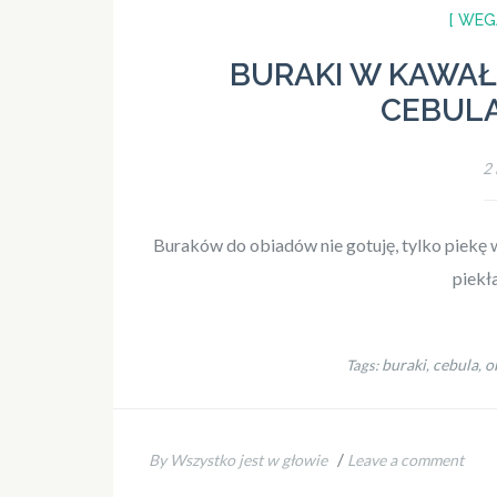
[ WEG
BURAKI W KAWA
CEBULĄ
2
Buraków do obiadów nie gotuję, tylko piekę w 
piekł
buraki
cebula
o
Tags:
,
,
/
By Wszystko jest w głowie
Leave a comment