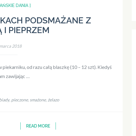
AŃSKIE DANIA ]
ŁKACH PODSMAŻANE Z
 I PIEPRZEM
 marca 2018
piekarniku, od razu całą blaszkę (10 – 12 szt). Kiedyś
am zawijając …
biady
pieczone
smażone
żelazo
,
,
,
READ MORE