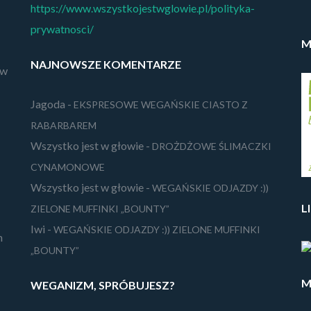
https://www.wszystkojestwglowie.pl/polityka-
prywatnosci/
M
NAJNOWSZE KOMENTARZE
 w
Jagoda
-
EKSPRESOWE WEGAŃSKIE CIASTO Z
RABARBAREM
Wszystko jest w głowie
-
DROŻDŻOWE ŚLIMACZKI
CYNAMONOWE
Wszystko jest w głowie
-
WEGAŃSKIE ODJAZDY :))
L
ZIELONE MUFFINKI „BOUNTY”
Iwi
-
WEGAŃSKIE ODJAZDY :)) ZIELONE MUFFINKI
m
„BOUNTY”
M
WEGANIZM, SPRÓBUJESZ?