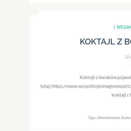
[ WEGAŃ
KOKTAJL Z B
22 
Koktajl z buraków pojawił
tutaj: https://www.wszystkojestwglowie.pl
koktajl z 
blendowane
botw
Tags:
,