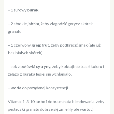
– 1 surowy
burak,
– 2 słodkie
jabłka
, żeby złagodzić gorycz skórek
granatu,
– 1 czerwony
grejpfrut,
żeby podkręcić smak (ale już
bez białych skórek),
– sok z połówki
cytryny,
żeby koktajl nie tracił koloru i
żelazo z buraka lepiej się wchłaniało,
–
woda
do pożądanej konsystencji.
Vitamix 1-3-10 turbo i dobra minuta blendowania, żeby
pesteczki granatu dobrze się zmieliły, ale warto :)