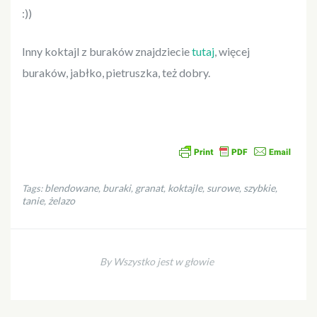
:))
Inny koktajl z buraków znajdziecie
tutaj
, więcej
buraków, jabłko, pietruszka, też dobry.
blendowane
buraki
granat
koktajle
surowe
szybkie
Tags:
,
,
,
,
,
,
tanie
żelazo
,
By Wszystko jest w głowie