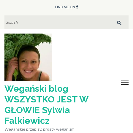
Skip
FIND ME ON
to
content
SEARCH
FOR:
(Press
Enter)
Wegański blog
WSZYSTKO JEST W
GŁOWIE Sylwia
Falkiewicz
Wegańskie przepisy, prosty weganizm