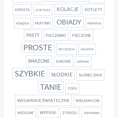
KOLACJE
KOTLETY
KAPUSTA
KOKTAJLE
OBIADY
MUFFINKI
KSIĄŻKA
PAPRYKA
PASTY
PIECZARKI
PIECZONE
PROSTE
RECENZJA
SAŁATKA
SMAŻONE
SUROWE
SZPINAK
SZYBKIE
SŁODKIE
SŁONECZNIK
TANIE
TOFU
WEGAŃSKIE ŚWIĄTECZNE
WIELKANOCNE
WYPIEKI
Z FASOLI
WIGILIJNE
ZIEMNIAKI