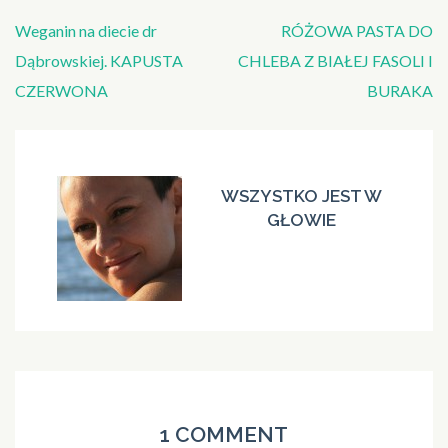
Nawigacja
Weganin na diecie dr
RÓŻOWA PASTA DO
wpisu
Dąbrowskiej. KAPUSTA
CHLEBA Z BIAŁEJ FASOLI I
CZERWONA
BURAKA
WSZYSTKO JEST W
GŁOWIE
1 COMMENT