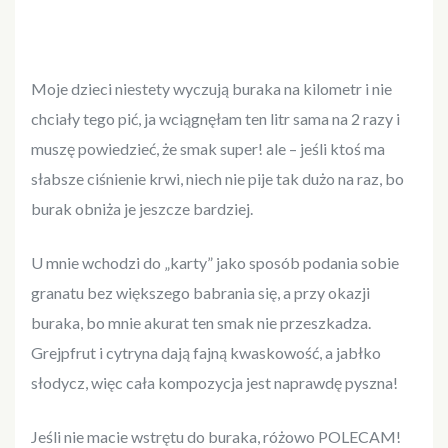
Moje dzieci niestety wyczują buraka na kilometr i nie
chciały tego pić, ja wciągnęłam ten litr sama na 2 razy i
muszę powiedzieć, że smak super! ale – jeśli ktoś ma
słabsze ciśnienie krwi, niech nie pije tak dużo na raz, bo
burak obniża je jeszcze bardziej.
U mnie wchodzi do „karty” jako sposób podania sobie
granatu bez większego babrania się, a przy okazji
buraka, bo mnie akurat ten smak nie przeszkadza.
Grejpfrut i cytryna dają fajną kwaskowość, a jabłko
słodycz, więc cała kompozycja jest naprawdę pyszna!
Jeśli nie macie wstrętu do buraka, różowo POLECAM!