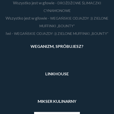
Wszystko jest w głowie
-
DROŻDŻOWE ŚLIMACZKI
CYNAMONOWE
Wszystko jest w głowie
-
WEGAŃSKIE ODJAZDY :)) ZIELONE
MUFFINKI „BOUNTY”
Iwi
-
WEGAŃSKIE ODJAZDY :)) ZIELONE MUFFINKI „BOUNTY”
WEGANIZM, SPRÓBUJESZ?
LINKHOUSE
MIKSER KULINARNY