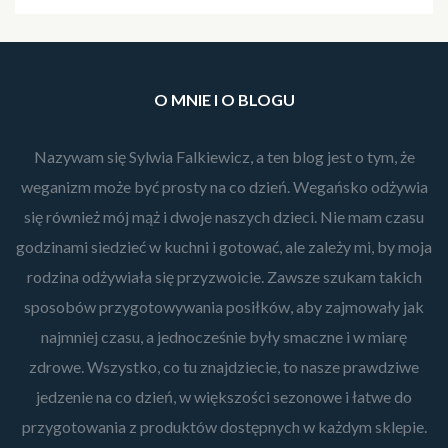
O MNIE I O BLOGU
Nazywam się Sylwia Falkiewicz, a ten blog jest o tym, że
weganizm może być prosty na co dzień. Wegańsko odżywia
się również mój mąż i dwoje naszych dzieci. Nie mam czasu
godzinami siedzieć w kuchni i gotować, ale zależy mi, by moja
rodzina odżywiała się przyzwoicie. Zawsze szukam takich
sposobów przygotowywania posiłków, aby zajmowały jak
najmniej czasu, a jednocześnie były smaczne i w miarę
zdrowe. Wszystko, co tu znajdziecie, to nasze prawdziwe
jedzenie na co dzień, w większości sezonowe i łatwe do
przygotowania z produktów dostępnych w każdym sklepie.