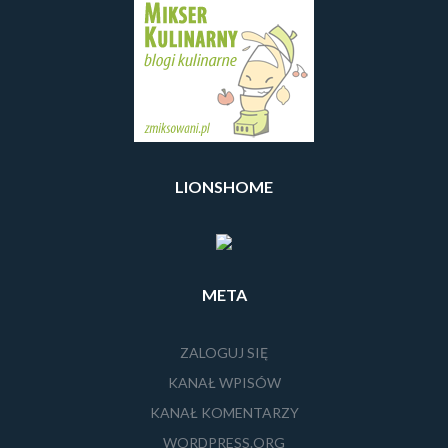
LIONSHOME
META
ZALOGUJ SIĘ
KANAŁ WPISÓW
KANAŁ KOMENTARZY
WORDPRESS.ORG