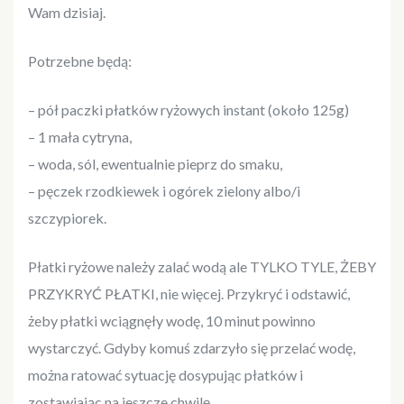
Wam dzisiaj.
Potrzebne będą:
– pół paczki płatków ryżowych instant (około 125g)
– 1 mała cytryna,
– woda, sól, ewentualnie pieprz do smaku,
– pęczek rzodkiewek i ogórek zielony albo/i
szczypiorek.
Płatki ryżowe należy zalać wodą ale TYLKO TYLE, ŻEBY
PRZYKRYĆ PŁATKI, nie więcej. Przykryć i odstawić,
żeby płatki wciągnęły wodę, 10 minut powinno
wystarczyć. Gdyby komuś zdarzyło się przelać wodę,
można ratować sytuację dosypując płatków i
zostawiając na jeszcze chwilę.