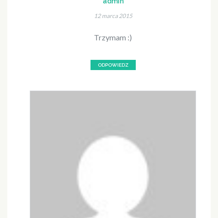
admin
12 marca 2015
Trzymam :)
ODPOWIEDZ