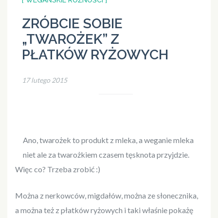
[ WEGAŃSKIE RÓŻNOŚCI ]
ZRÓBCIE SOBIE
„TWAROŻEK” Z
PŁATKÓW RYŻOWYCH
17 lutego 2015
Ano, twarożek to produkt z mleka, a weganie mleka
niet ale za twarożkiem czasem tęsknota przyjdzie.
Więc co? Trzeba zrobić :)
Można z nerkowców, migdałów, można ze słonecznika,
a można też z płatków ryżowych i taki właśnie pokażę