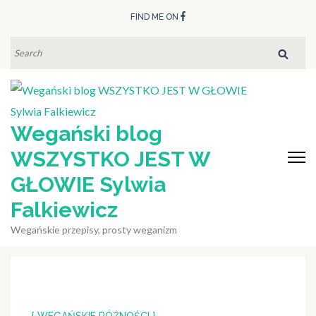
Skip
FIND ME ON
to
content
SEARCH
FOR:
(Press
Enter)
Wegański blog
WSZYSTKO JEST W
GŁOWIE Sylwia
Falkiewicz
Wegańskie przepisy, prosty weganizm