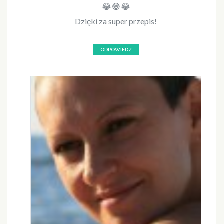
😂😂😂
Dzięki za super przepis!
ODPOWIEDZ