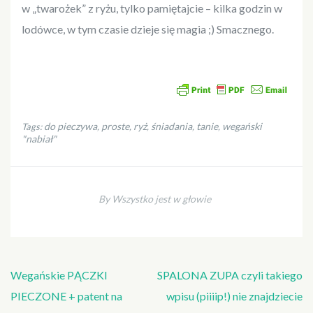
w „twarożek” z ryżu, tylko pamiętajcie – kilka godzin w
lodówce, w tym czasie dzieje się magia ;) Smacznego.
do pieczywa
proste
ryż
śniadania
tanie
wegański
Tags:
,
,
,
,
,
"nabiał"
By Wszystko jest w głowie
Nawigacja
Wegańskie PĄCZKI
SPALONA ZUPA czyli takiego
wpisu
PIECZONE + patent na
wpisu (piiiip!) nie znajdziecie