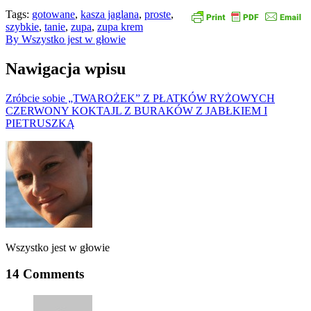
Tags:
gotowane
,
kasza jaglana
,
proste
,
szybkie
,
tanie
,
zupa
,
zupa krem
By Wszystko jest w głowie
Nawigacja wpisu
Zróbcie sobie „TWAROŻEK” Z PŁATKÓW RYŻOWYCH
CZERWONY KOKTAJL Z BURAKÓW Z JABŁKIEM I
PIETRUSZKĄ
Wszystko jest w głowie
14 Comments