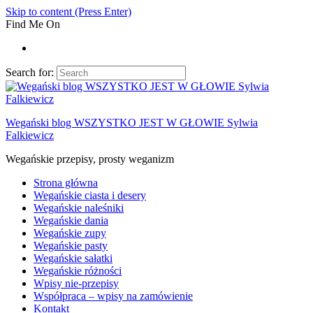
Skip to content (Press Enter)
Find Me On
Search for:
Wegański blog WSZYSTKO JEST W GŁOWIE Sylwia
Falkiewicz
Wegańskie przepisy, prosty weganizm
Strona główna
Wegańskie ciasta i desery
Wegańskie naleśniki
Wegańskie dania
Wegańskie zupy
Wegańskie pasty
Wegańskie sałatki
Wegańskie różności
Wpisy nie-przepisy
Współpraca – wpisy na zamówienie
Kontakt