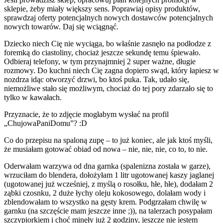
sklepie, żeby miały większy sens. Poprawiaj opisy produktów,
sprawdzaj oferty potencjalnych nowych dostawców potencjalnych
nowych towarów. Daj się wciągnąć.
Dziecko niech Cię nie wyciąga, bo właśnie zasnęło na podłodze z
foremką do ciastoliny, chociaż jeszcze sekundę temu śpiewało.
Odbieraj telefony, w tym przynajmniej 2 super ważne, długie
rozmowy. Do kuchni niech Cię zagna dopiero swąd, który łapiesz w
nozdrza idąc otworzyć drzwi, bo ktoś puka. Tak, udało się,
niemożliwe stało się możliwym, chociaż do tej pory zdarzało się to
tylko w kawałach.
Przyznacie, że to zdjęcie mogłabym wysłać na profil
„ChujowaPaniDomu”? :D
Co do przepisu na spaloną zupę – to już koniec, ale jak ktoś myśli,
że musiałam gotować obiad od nowa – nie, nie, nie, co to, to nie.
Oderwałam warzywa od dna garnka (spalenizna została w garze),
wrzuciłam do blendera, dołożyłam 1 litr ugotowanej kaszy jaglanej
(ugotowanej już wcześniej, z myślą o rosołku, hłe, hłe), dodałam 2
ząbki czosnku, 2 duże łychy oleju kokosowego, dolałam wody i
zblendowałam to wszystko na gęsty krem. Podgrzałam chwilę w
garnku (na szczęście mam jeszcze inne ;)), na talerzach posypałam
szczypiorkiem i choć minęły już 2 godziny, jeszcze nie jestem