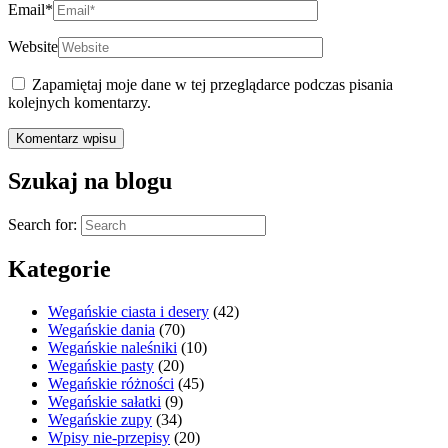
Email
*
Website
Zapamiętaj moje dane w tej przeglądarce podczas pisania
kolejnych komentarzy.
Szukaj na blogu
Search for:
Kategorie
Wegańskie ciasta i desery
(42)
Wegańskie dania
(70)
Wegańskie naleśniki
(10)
Wegańskie pasty
(20)
Wegańskie różności
(45)
Wegańskie sałatki
(9)
Wegańskie zupy
(34)
Wpisy nie-przepisy
(20)