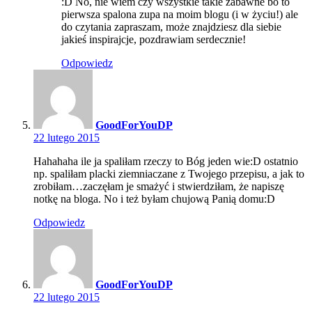
:D No, nie wiem czy wszystkie takie zabawne bo to
pierwsza spalona zupa na moim blogu (i w życiu!) ale
do czytania zapraszam, może znajdziesz dla siebie
jakieś inspirajcje, pozdrawiam serdecznie!
Odpowiedz
GoodForYouDP
22 lutego 2015
Hahahaha ile ja spaliłam rzeczy to Bóg jeden wie:D ostatnio
np. spaliłam placki ziemniaczane z Twojego przepisu, a jak to
zrobiłam…zaczęłam je smażyć i stwierdziłam, że napiszę
notkę na bloga. No i też byłam chujową Panią domu:D
Odpowiedz
GoodForYouDP
22 lutego 2015