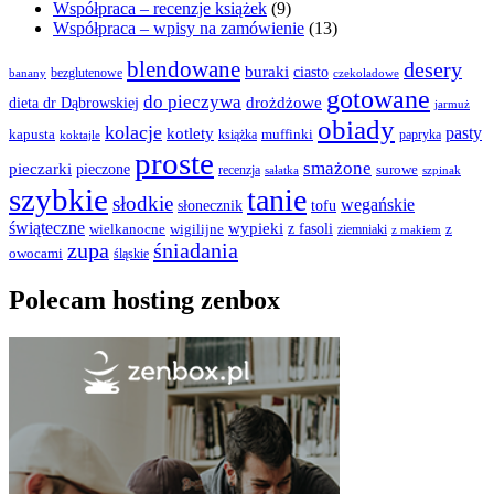
Współpraca – recenzje książek
(9)
Współpraca – wpisy na zamówienie
(13)
blendowane
desery
buraki
ciasto
bezglutenowe
czekoladowe
banany
gotowane
do pieczywa
drożdżowe
dieta dr Dąbrowskiej
jarmuż
obiady
kolacje
pasty
kotlety
kapusta
książka
muffinki
papryka
koktajle
proste
smażone
pieczarki
pieczone
surowe
recenzja
sałatka
szpinak
szybkie
tanie
słodkie
wegańskie
słonecznik
tofu
świąteczne
wypieki
z fasoli
z
wielkanocne
wigilijne
ziemniaki
z makiem
zupa
śniadania
owocami
śląskie
Polecam hosting zenbox