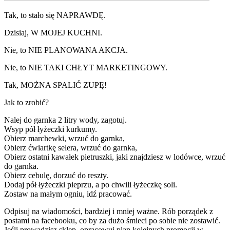
Tak, to stało się NAPRAWDĘ.
Dzisiaj, W MOJEJ KUCHNI.
Nie, to NIE PLANOWANA AKCJA.
Nie, to NIE TAKI CHŁYT MARKETINGOWY.
Tak, MOŻNA SPALIĆ ZUPĘ!
Jak to zrobić?
Nalej do garnka 2 litry wody, zagotuj.
Wsyp pół łyżeczki kurkumy.
Obierz marchewki, wrzuć do garnka,
Obierz ćwiartkę selera, wrzuć do garnka,
Obierz ostatni kawałek pietruszki, jaki znajdziesz w lodówce, wrzuć
do garnka.
Obierz cebulę, dorzuć do reszty.
Dodaj pół łyżeczki pieprzu, a po chwili łyżeczkę soli.
Zostaw na małym ogniu, idź pracować.
Odpisuj na wiadomości, bardziej i mniej ważne. Rób porządek z
postami na facebooku, co by za dużo śmieci po sobie nie zostawić.
Jeśli prowadzisz sklep, opracowuj plan kolejnych promocji w