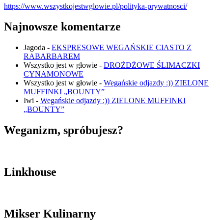
https://www.wszystkojestwglowie.pl/polityka-prywatnosci/
Najnowsze komentarze
Jagoda
-
EKSPRESOWE WEGAŃSKIE CIASTO Z
RABARBAREM
Wszystko jest w głowie
-
DROŻDŻOWE ŚLIMACZKI
CYNAMONOWE
Wszystko jest w głowie
-
Wegańskie odjazdy :)) ZIELONE
MUFFINKI „BOUNTY”
Iwi
-
Wegańskie odjazdy :)) ZIELONE MUFFINKI
„BOUNTY”
Weganizm, spróbujesz?
Linkhouse
Mikser Kulinarny