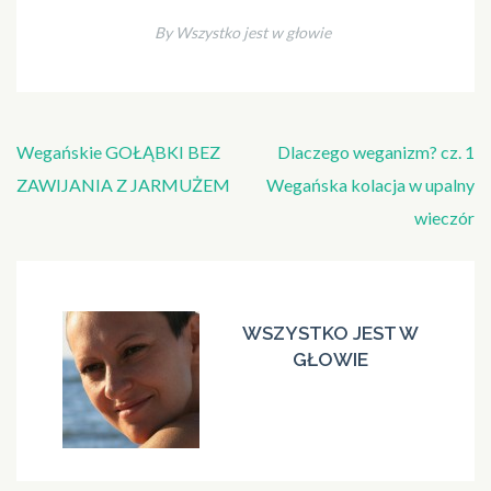
By Wszystko jest w głowie
Nawigacja
Wegańskie GOŁĄBKI BEZ
Dlaczego weganizm? cz. 1
wpisu
ZAWIJANIA Z JARMUŻEM
Wegańska kolacja w upalny
wieczór
WSZYSTKO JEST W
GŁOWIE