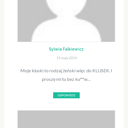
Sylwia Falkiewicz
15 maja 2014
Moje kluski to rodzaj żeński więc do KLUSEK. I
proszę mi tu bez ku**w…
ODPOWIEDZ