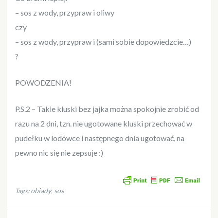
– sos z wody, przypraw i oliwy
czy
– sos z wody, przypraw i (sami sobie dopowiedzcie…)
?
POWODZENIA!
P.S.2 – Takie kluski bez jajka można spokojnie zrobić od
razu na 2 dni, tzn. nie ugotowane kluski przechować w
pudełku w lodówce i następnego dnia ugotować, na
pewno nic się nie zepsuje :)
obiady
sos
Tags:
,