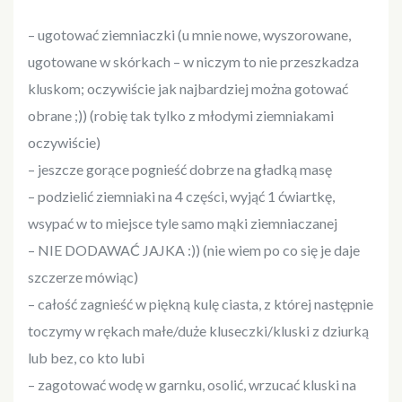
– ugotować ziemniaczki (u mnie nowe, wyszorowane,
ugotowane w skórkach – w niczym to nie przeszkadza
kluskom; oczywiście jak najbardziej można gotować
obrane ;)) (robię tak tylko z młodymi ziemniakami
oczywiście)
– jeszcze gorące pognieść dobrze na gładką masę
– podzielić ziemniaki na 4 części, wyjąć 1 ćwiartkę,
wsypać w to miejsce tyle samo mąki ziemniaczanej
– NIE DODAWAĆ JAJKA :)) (nie wiem po co się je daje
szczerze mówiąc)
– całość zagnieść w piękną kulę ciasta, z której następnie
toczymy w rękach małe/duże kluseczki/kluski z dziurką
lub bez, co kto lubi
– zagotować wodę w garnku, osolić, wrzucać kluski na