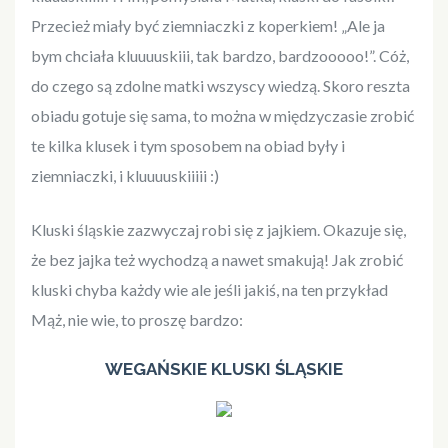
Przecież miały być ziemniaczki z koperkiem! „Ale ja
bym chciała kluuuuskiii, tak bardzo, bardzooooo!”. Cóż,
do czego są zdolne matki wszyscy wiedzą. Skoro reszta
obiadu gotuje się sama, to można w międzyczasie zrobić
te kilka klusek i tym sposobem na obiad były i
ziemniaczki, i kluuuuskiiiii :)
Kluski śląskie zazwyczaj robi się z jajkiem. Okazuje się,
że bez jajka też wychodzą a nawet smakują! Jak zrobić
kluski chyba każdy wie ale jeśli jakiś, na ten przykład
Mąż, nie wie, to proszę bardzo:
WEGAŃSKIE KLUSKI ŚLĄSKIE