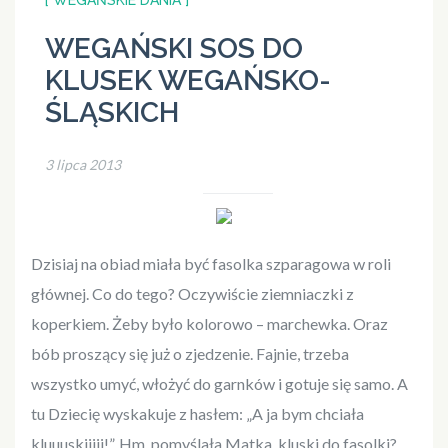
[ WEGAŃSKIE DANIA ]
WEGAŃSKI SOS DO
KLUSEK WEGAŃSKO-
ŚLĄSKICH
3 lipca 2013
Dzisiaj na obiad miała być fasolka szparagowa w roli
głównej. Co do tego? Oczywiście ziemniaczki z
koperkiem. Żeby było kolorowo – marchewka. Oraz
bób proszący się już o zjedzenie. Fajnie, trzeba
wszystko umyć, włożyć do garnków i gotuje się samo. A
tu Dziecię wyskakuje z hasłem: „A ja bym chciała
kluuuskiiiii!”. Hm, pomyślała Matka, kluski do fasolki?