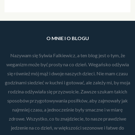
O MNIE I O BLOGU
Nazywam się Sylwia Falkiewicz, a ten blog jest o tym, że
weganizm może być prosty na co dzień. Wegańsko odżywia
się również mój mąż i dwoje naszych dzieci. Nie mam czasu
godzinami siedzieć w kuchni i gotować, ale zależy mi, by moja
rodzina odżywiała się przyzwoicie. Zawsze szukam takich
sposobów przygotowywania posiłków, aby zajmowały jak
najmniej czasu, a jednocześnie były smaczne i w miarę
zdrowe. Wszystko, co tu znajdziecie, to nasze prawdziwe
jedzenie na co dzień, w większości sezonowe i łatwe do