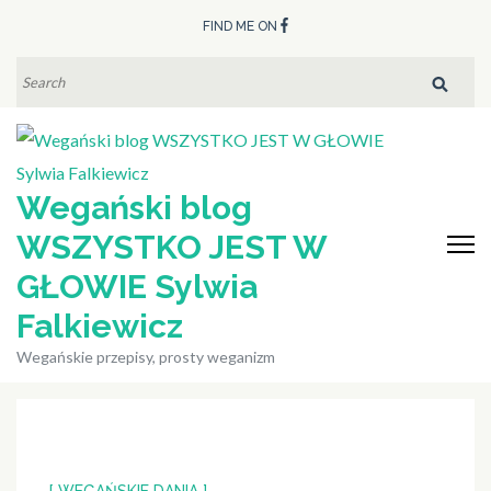
Skip
FIND ME ON
to
content
SEARCH
FOR:
(Press
Enter)
Wegański blog
WSZYSTKO JEST W
GŁOWIE Sylwia
Falkiewicz
Wegańskie przepisy, prosty weganizm