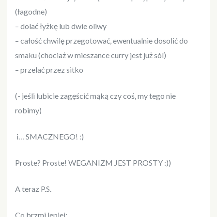
(łagodne)
– dolać łyżkę lub dwie oliwy
– całość chwilę przegotować, ewentualnie dosolić do
smaku (chociaż w mieszance curry jest już sól)
– przelać przez sitko
(- jeśli lubicie zagęścić mąką czy coś, my tego nie
robimy)
i… SMACZNEGO! :)
Proste? Proste! WEGANIZM JEST PROSTY :))
A teraz P.S.
Co brzmi lepiej: