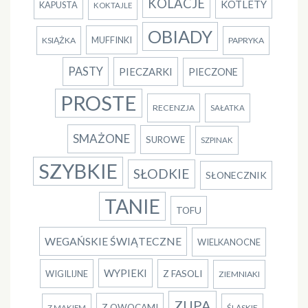
KOLACJE
KOTLETY
KAPUSTA
KOKTAJLE
OBIADY
MUFFINKI
KSIĄŻKA
PAPRYKA
PASTY
PIECZARKI
PIECZONE
PROSTE
RECENZJA
SAŁATKA
SMAŻONE
SUROWE
SZPINAK
SZYBKIE
SŁODKIE
SŁONECZNIK
TANIE
TOFU
WEGAŃSKIE ŚWIĄTECZNE
WIELKANOCNE
WYPIEKI
Z FASOLI
WIGILIJNE
ZIEMNIAKI
ZUPA
Z OWOCAMI
ŚLĄSKIE
Z MAKIEM