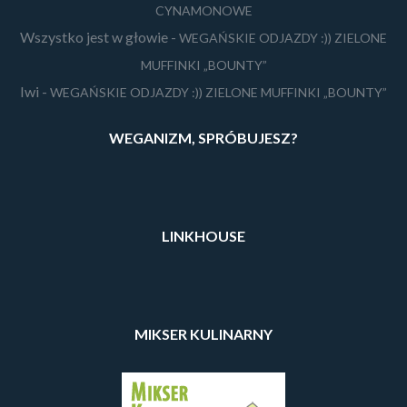
CYNAMONOWE
Wszystko jest w głowie
-
WEGAŃSKIE ODJAZDY :)) ZIELONE
MUFFINKI „BOUNTY”
Iwi
-
WEGAŃSKIE ODJAZDY :)) ZIELONE MUFFINKI „BOUNTY”
WEGANIZM, SPRÓBUJESZ?
LINKHOUSE
MIKSER KULINARNY