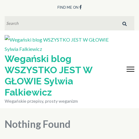
Skip
FIND ME ON
to
content
SEARCH
FOR:
(Press
Enter)
Wegański blog
WSZYSTKO JEST W
GŁOWIE Sylwia
Falkiewicz
Wegańskie przepisy, prosty weganizm
Nothing Found