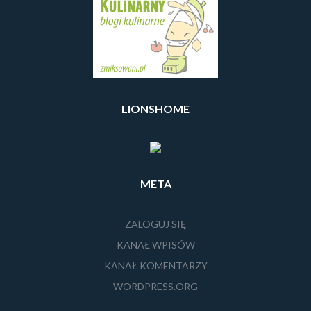
LIONSHOME
META
ZALOGUJ SIĘ
KANAŁ WPISÓW
KANAŁ KOMENTARZY
WORDPRESS.ORG