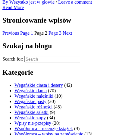
By Wszystko jest w głowie
/
Leave a comment
Read More
Stronicowanie wpisów
Previous
Page
1
Page
2
Page
3
Next
Szukaj na blogu
Search for:
Kategorie
Wegańskie ciasta i desery
(42)
Wegańskie dania
(70)
Wegańskie naleśniki
(10)
Wegańskie pasty
(20)
Wegańskie różności
(45)
Wegańskie sałatki
(9)
Wegańskie zupy
(34)
Wpisy nie-przepisy
(20)
Współpraca – recenzje książek
(9)
Współpraca – wpisy na zamówienie
(13)