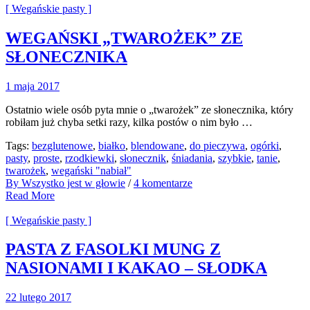
[ Wegańskie pasty ]
WEGAŃSKI „TWAROŻEK” ZE
SŁONECZNIKA
1 maja 2017
Ostatnio wiele osób pyta mnie o „twarożek” ze słonecznika, który
robiłam już chyba setki razy, kilka postów o nim było …
Tags:
bezglutenowe
,
białko
,
blendowane
,
do pieczywa
,
ogórki
,
pasty
,
proste
,
rzodkiewki
,
słonecznik
,
śniadania
,
szybkie
,
tanie
,
twarożek
,
wegański "nabiał"
By Wszystko jest w głowie
/
4 komentarze
Read More
[ Wegańskie pasty ]
PASTA Z FASOLKI MUNG Z
NASIONAMI I KAKAO – SŁODKA
22 lutego 2017