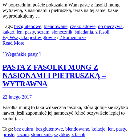
W poprzednim poście pokazałam Wam pastę z fasolki mung
wytrawną, z nasionami i pietruszką, teraz na tej samej bazie
wyprodukujemy …
Tags:
bezglutenowe
,
blendowane
,
czekoladowe
,
do pieczywa
,
kakao
,
len
,
pasty
,
sezam
,
słonecznik
,
śniadania
,
z fasoli
By Wszystko jest w głowie
/
2 komentarze
Read More
[ Wegańskie pasty ]
PASTA Z FASOLKI MUNG Z
NASIONAMI I PIETRUSZKĄ –
WYTRAWNA
22 lutego 2017
Fasolka mung to taka wdzięczna fasolka, która gotuje się szybko
nawet, jeśli zapomnieć jej namoczyć (choć oczywiście lepiej to
zrobić). …
Tags:
bez cukru
,
bezglutenowe
,
blendowane
,
kolacje
,
len
,
pasty
,
proste
,
sezam
,
słonecznik
,
szybkie
,
z fasoli