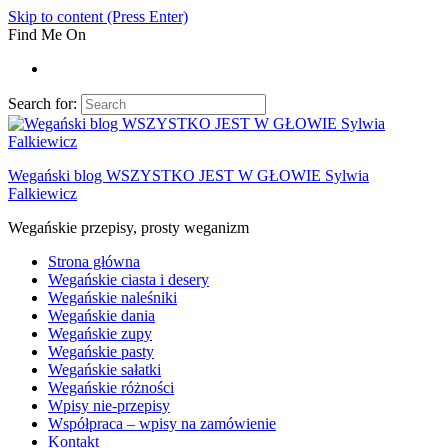
Skip to content (Press Enter)
Find Me On
Search for:
Wegański blog WSZYSTKO JEST W GŁOWIE Sylwia
Falkiewicz
Wegańskie przepisy, prosty weganizm
Strona główna
Wegańskie ciasta i desery
Wegańskie naleśniki
Wegańskie dania
Wegańskie zupy
Wegańskie pasty
Wegańskie sałatki
Wegańskie różności
Wpisy nie-przepisy
Współpraca – wpisy na zamówienie
Kontakt