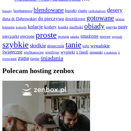
blendowane
desery
buraki
ciasto
bezglutenowe
czekoladowe
banany
gotowane
do pieczywa
drożdżowe
dieta dr Dąbrowskiej
jarmuż
obiady
kolacje
pasty
kotlety
kapusta
książka
muffinki
papryka
koktajle
proste
smażone
pieczarki
pieczone
surowe
recenzja
sałatka
szpinak
szybkie
tanie
słodkie
wegańskie
słonecznik
tofu
świąteczne
wypieki
z fasoli
z
wielkanocne
wigilijne
ziemniaki
z makiem
zupa
śniadania
owocami
śląskie
Polecam hosting zenbox