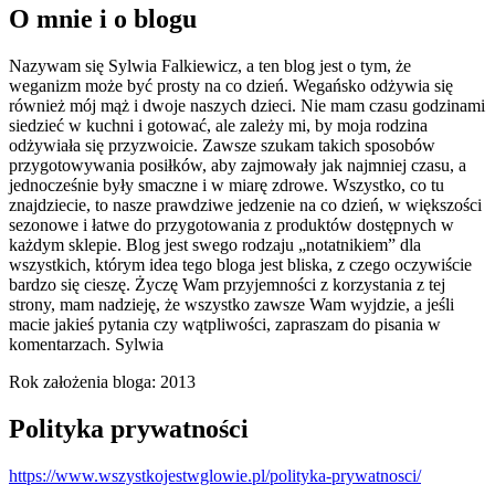
O mnie i o blogu
Nazywam się Sylwia Falkiewicz, a ten blog jest o tym, że
weganizm może być prosty na co dzień. Wegańsko odżywia się
również mój mąż i dwoje naszych dzieci. Nie mam czasu godzinami
siedzieć w kuchni i gotować, ale zależy mi, by moja rodzina
odżywiała się przyzwoicie. Zawsze szukam takich sposobów
przygotowywania posiłków, aby zajmowały jak najmniej czasu, a
jednocześnie były smaczne i w miarę zdrowe. Wszystko, co tu
znajdziecie, to nasze prawdziwe jedzenie na co dzień, w większości
sezonowe i łatwe do przygotowania z produktów dostępnych w
każdym sklepie. Blog jest swego rodzaju „notatnikiem” dla
wszystkich, którym idea tego bloga jest bliska, z czego oczywiście
bardzo się cieszę. Życzę Wam przyjemności z korzystania z tej
strony, mam nadzieję, że wszystko zawsze Wam wyjdzie, a jeśli
macie jakieś pytania czy wątpliwości, zapraszam do pisania w
komentarzach. Sylwia
Rok założenia bloga: 2013
Polityka prywatności
https://www.wszystkojestwglowie.pl/polityka-prywatnosci/