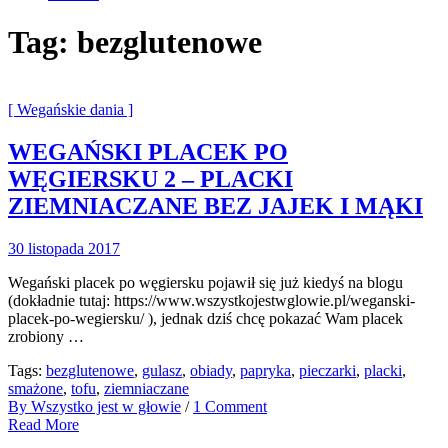
Tag:
bezglutenowe
[ Wegańskie dania ]
WEGAŃSKI PLACEK PO
WĘGIERSKU 2 – PLACKI
ZIEMNIACZANE BEZ JAJEK I MĄKI
30 listopada 2017
Wegański placek po węgiersku pojawił się już kiedyś na blogu
(dokładnie tutaj: https://www.wszystkojestwglowie.pl/weganski-
placek-po-wegiersku/ ), jednak dziś chcę pokazać Wam placek
zrobiony …
Tags:
bezglutenowe
,
gulasz
,
obiady
,
papryka
,
pieczarki
,
placki
,
smażone
,
tofu
,
ziemniaczane
By Wszystko jest w głowie
/
1 Comment
Read More