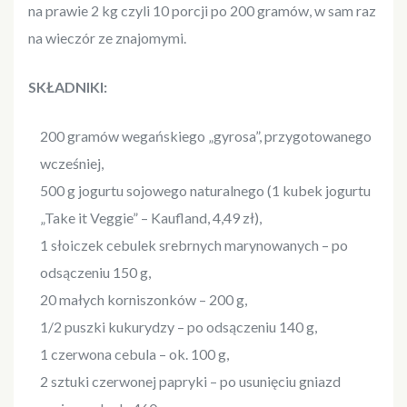
na prawie 2 kg czyli 10 porcji po 200 gramów, w sam raz
na wieczór ze znajomymi.
SKŁADNIKI:
200 gramów wegańskiego „gyrosa”, przygotowanego
wcześniej,
500 g jogurtu sojowego naturalnego (1 kubek jogurtu
„Take it Veggie” – Kaufland, 4,49 zł),
1 słoiczek cebulek srebrnych marynowanych – po
odsączeniu 150 g,
20 małych korniszonków – 200 g,
1/2 puszki kukurydzy – po odsączeniu 140 g,
1 czerwona cebula – ok. 100 g,
2 sztuki czerwonej papryki – po usunięciu gniazd