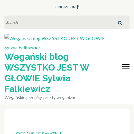
Skip
FIND ME ON
to
content
SEARCH
FOR:
(Press
Enter)
Wegański blog
WSZYSTKO JEST W
GŁOWIE Sylwia
Falkiewicz
Wegańskie przepisy, prosty weganizm