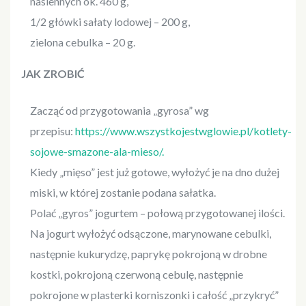
nasiennych ok. 460 g,
1/2 główki sałaty lodowej – 200 g,
zielona cebulka – 20 g.
JAK ZROBIĆ
Zacząć od przygotowania „gyrosa” wg
przepisu:
https://www.wszystkojestwglowie.pl/kotlety-
sojowe-smazone-ala-mieso/.
Kiedy „mięso” jest już gotowe, wyłożyć je na dno dużej
miski, w której zostanie podana sałatka.
Polać „gyros” jogurtem – połową przygotowanej ilości.
Na jogurt wyłożyć odsączone, marynowane cebulki,
następnie kukurydzę, paprykę pokrojoną w drobne
kostki, pokrojoną czerwoną cebulę, następnie
pokrojone w plasterki korniszonki i całość „przykryć”