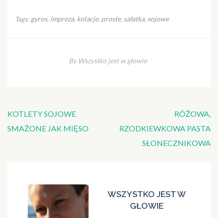
gyros
impreza
kolacje
proste
sałatka
sojowe
Tags:
,
,
,
,
,
By Wszystko jest w głowie
Nawigacja
KOTLETY SOJOWE
RÓŻOWA,
wpisu
SMAŻONE JAK MIĘSO
RZODKIEWKOWA PASTA
SŁONECZNIKOWA
WSZYSTKO JEST W
GŁOWIE