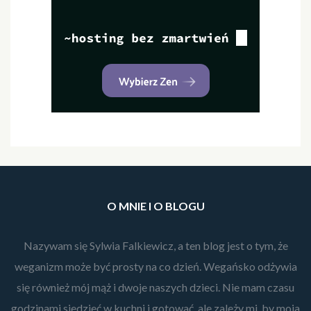
O MNIE I O BLOGU
Nazywam się Sylwia Falkiewicz, a ten blog jest o tym, że
weganizm może być prosty na co dzień. Wegańsko odżywia
się również mój mąż i dwoje naszych dzieci. Nie mam czasu
godzinami siedzieć w kuchni i gotować, ale zależy mi, by moja