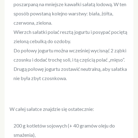
poszarpaną na mniejsze kawałki sałatą lodową. W ten
sposób powstaną kolejno warstwy: biała, żółta,
czerwona, zielona.
Wierzch sałatki polać resztą jogurtu i posypać pociętą
zieloną cebulką do ozdoby.
Do połowy jogurtu można wcześniej wycisnąć 2 ząbki
czosnku i dodać trochę soli, i tą częścią polać „mięso”.
Drugą połowę jogurtu zostawić neutralną, aby sałatka
nie była zbyt czosnkowa.
W całej sałatce znajdzie się ostatecznie:
200 g kotletów sojowych (+ 40 gramów oleju do
smażenia),