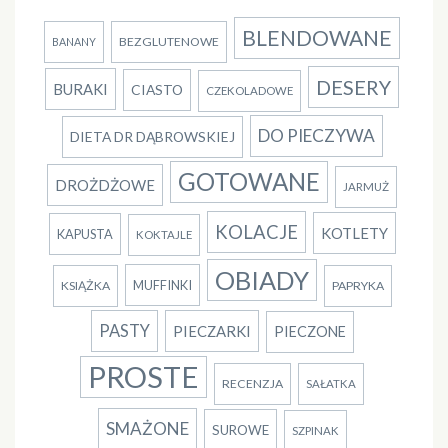
BLENDOWANE
BEZGLUTENOWE
BANANY
DESERY
BURAKI
CIASTO
CZEKOLADOWE
DO PIECZYWA
DIETA DR DĄBROWSKIEJ
GOTOWANE
DROŻDŻOWE
JARMUŻ
KOLACJE
KOTLETY
KAPUSTA
KOKTAJLE
OBIADY
MUFFINKI
KSIĄŻKA
PAPRYKA
PASTY
PIECZARKI
PIECZONE
PROSTE
RECENZJA
SAŁATKA
SMAŻONE
SUROWE
SZPINAK