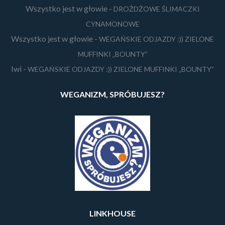
Wszystko jest w głowie
-
DROŻDŻOWE ŚLIMACZKI
CYNAMONOWE
Wszystko jest w głowie
-
WEGAŃSKIE ODJAZDY :)) ZIELONE
MUFFINKI „BOUNTY”
Iwi
-
WEGAŃSKIE ODJAZDY :)) ZIELONE MUFFINKI „BOUNTY”
WEGANIZM, SPRÓBUJESZ?
LINKHOUSE