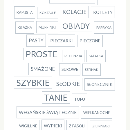
KOLACJE
KOTLETY
KAPUSTA
KOKTAJLE
OBIADY
MUFFINKI
KSIĄŻKA
PAPRYKA
PASTY
PIECZARKI
PIECZONE
PROSTE
RECENZJA
SAŁATKA
SMAŻONE
SUROWE
SZPINAK
SZYBKIE
SŁODKIE
SŁONECZNIK
TANIE
TOFU
WEGAŃSKIE ŚWIĄTECZNE
WIELKANOCNE
WYPIEKI
Z FASOLI
WIGILIJNE
ZIEMNIAKI