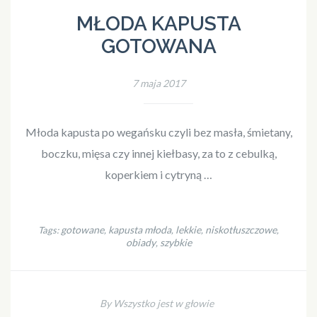
MŁODA KAPUSTA
GOTOWANA
7 maja 2017
Młoda kapusta po wegańsku czyli bez masła, śmietany,
boczku, mięsa czy innej kiełbasy, za to z cebulką,
koperkiem i cytryną …
gotowane
kapusta młoda
lekkie
niskotłuszczowe
Tags:
,
,
,
,
obiady
szybkie
,
By Wszystko jest w głowie