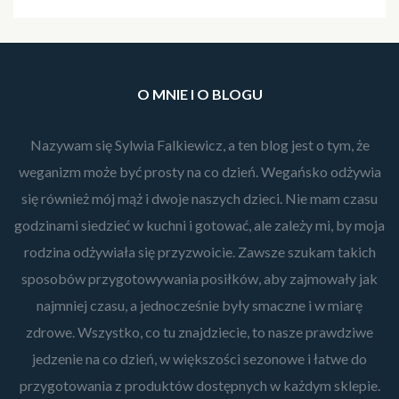
O MNIE I O BLOGU
Nazywam się Sylwia Falkiewicz, a ten blog jest o tym, że
weganizm może być prosty na co dzień. Wegańsko odżywia
się również mój mąż i dwoje naszych dzieci. Nie mam czasu
godzinami siedzieć w kuchni i gotować, ale zależy mi, by moja
rodzina odżywiała się przyzwoicie. Zawsze szukam takich
sposobów przygotowywania posiłków, aby zajmowały jak
najmniej czasu, a jednocześnie były smaczne i w miarę
zdrowe. Wszystko, co tu znajdziecie, to nasze prawdziwe
jedzenie na co dzień, w większości sezonowe i łatwe do
przygotowania z produktów dostępnych w każdym sklepie.