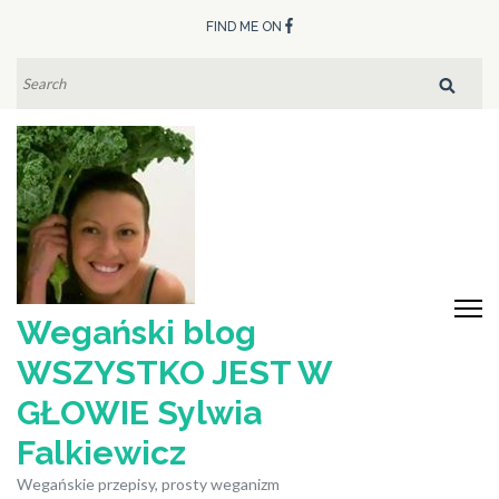
Skip
FIND ME ON
to
content
SEARCH
FOR:
(Press
Enter)
Wegański blog
WSZYSTKO JEST W
GŁOWIE Sylwia
Falkiewicz
Wegańskie przepisy, prosty weganizm