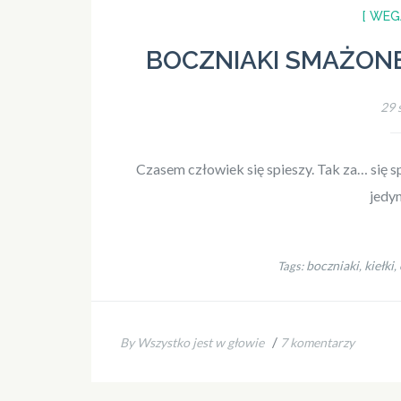
[ WEG
BOCZNIAKI SMAŻON
29 
Czasem człowiek się spieszy. Tak za… się s
jedy
boczniaki
kiełki
Tags:
,
,
/
By Wszystko jest w głowie
7 komentarzy