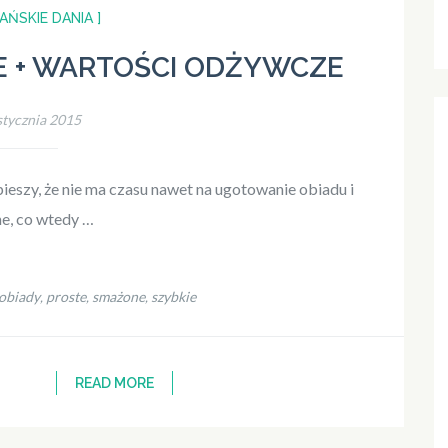
AŃSKIE DANIA ]
E + WARTOŚCI ODŻYWCZE
stycznia 2015
pieszy, że nie ma czasu nawet na ugotowanie obiadu i
ne, co wtedy …
obiady
proste
smażone
szybkie
,
,
,
READ MORE