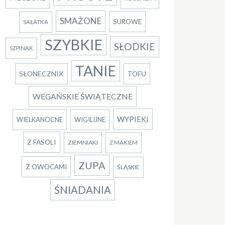
SMAŻONE
SUROWE
SAŁATKA
SZYBKIE
SŁODKIE
SZPINAK
TANIE
SŁONECZNIK
TOFU
WEGAŃSKIE ŚWIĄTECZNE
WYPIEKI
WIELKANOCNE
WIGILIJNE
Z FASOLI
ZIEMNIAKI
Z MAKIEM
ZUPA
Z OWOCAMI
ŚLĄSKIE
ŚNIADANIA