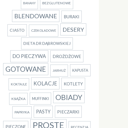
BEZGLUTENOWE
BANANY
BLENDOWANE
BURAKI
DESERY
CIASTO
CZEKOLADOWE
DIETA DR DĄBROWSKIEJ
DO PIECZYWA
DROŻDŻOWE
GOTOWANE
KAPUSTA
JARMUŻ
KOLACJE
KOTLETY
KOKTAJLE
OBIADY
MUFFINKI
KSIĄŻKA
PASTY
PIECZARKI
PAPRYKA
PROSTE
PIECZONE
RECENZJA