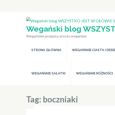
Skip
to
content
(Press
Wegański blog WSZYST
Enter)
Wegańskie przepisy, prosty weganizm
STRONA GŁÓWNA
WEGAŃSKIE CIASTA I DES
WEGAŃSKIE SAŁATKI
WEGAŃSKIE RÓŻNOŚCI
Tag:
boczniaki