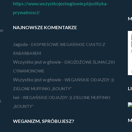
https://www.wszystkojestwglowie.pl/polityka-
prywatnosci/
M
NAJNOWSZE KOMENTARZE
 w
Jagoda
-
EKSPRESOWE WEGAŃSKIE CIASTO Z
RABARBAREM
Wszystko jest w głowie
-
DROŻDŻOWE ŚLIMACZKI
CYNAMONOWE
Wszystko jest w głowie
-
WEGAŃSKIE ODJAZDY :))
L
ZIELONE MUFFINKI „BOUNTY”
Iwi
-
WEGAŃSKIE ODJAZDY :)) ZIELONE MUFFINKI
m
„BOUNTY”
M
WEGANIZM, SPRÓBUJESZ?