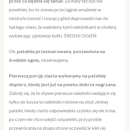
przez co będzie się łamał.
Za mały też być nie
powinien, bo to znowu przeciągnie smażenie w
nieskończoność i rosnący głód doprowadzi nas do
takiego stanu, że walniemy tymi naleśnikami w cholerę,
wybierając zjedzenie bułki. ŚREDNI OGIEŃ.
Ok,
patelnia przesmarowana, postawiona na
średnim ogniu
, obserwujemy.
Pierwszą porcję ciasta wylewamy na patelnię
dopiero, kiedy jest już na pewno dobrze nagrzana.
Założę się, że te słynne pierwsze naleśniki nadające się
tylko do kosza to naleśniki robione na zbyt zimnej
patelni, kiedy ciasto odpowiednio szybko się nie ścina,
po czym nie chce odejść od patelni, przy próbie
przewrócenia na drugą stronę oczywiście klei się,