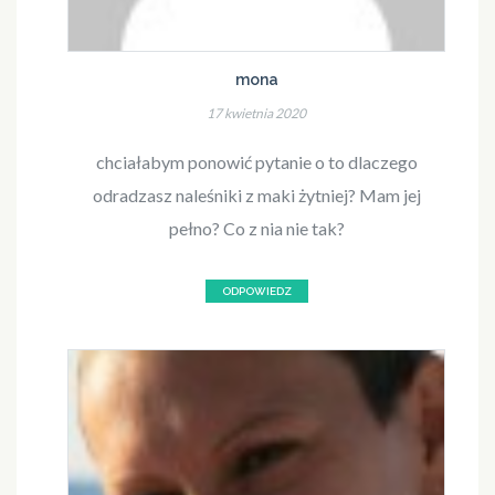
mona
17 kwietnia 2020
chciałabym ponowić pytanie o to dlaczego
odradzasz naleśniki z maki żytniej? Mam jej
pełno? Co z nia nie tak?
ODPOWIEDZ