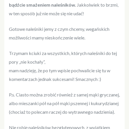
bądźcie smażeniem naleśników.
Jakkolwiek to brzmi,
w ten sposób już nie może się nie udać!
Gotowe naleśniki jemy z czym chcemy, wegańskich
możliwości mamy nieskończenie wiele.
Trzymam kciuki za wszystkich, których naleśniki do tej
pory „nie kochały”,
mam nadzieję, że po tym wpisie pochwalicie się tu w
komentarzach jednak sukcesami! Smacznych :)
P.s. Ciasto można zrobić również z samej mąki gryczanej,
albo mieszanki pół na pół mąki pszennej i kukurydzianej
(chociaż to polecam raczej do wytrawnego nadzienia).
Nie robię naleśników bezglutenowych, z wyjątkiem