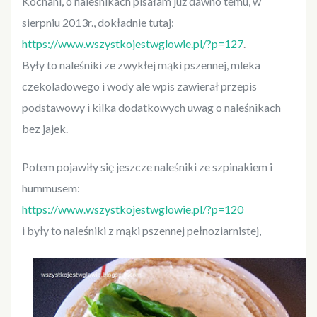
Kochani, o naleśnikach pisałam już dawno temu, w
sierpniu 2013r., dokładnie tutaj:
https://www.wszystkojestwglowie.pl/?p=127
.
Były to naleśniki ze zwykłej mąki pszennej, mleka
czekoladowego i wody ale wpis zawierał przepis
podstawowy i kilka dodatkowych uwag o naleśnikach
bez jajek.
Potem pojawiły się jeszcze naleśniki ze szpinakiem i
hummusem:
https://www.wszystkojestwglowie.pl/?p=120
i były to naleśniki z mąki pszennej pełnoziarnistej,