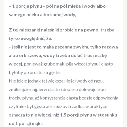
– 1 porcja płynu – pół na pół mleka i wody albo
samego mleka albo samej wody,
Z tej mieszanki naleśniki zrobicie na pewno, trzeba
tylko uwzględnić, że:
– jeśli nie jest to mąka pszenna zwykła, tylko razowa
albo orkiszowa, wody trzeba dolać troszeczkę
więcej,
ponieważ grube mąki piją więcej płynu i ciasto
byłoby po prostu za gęste.
Nie lejcie jednak tej większej ilości wody od razu,
zmiksujcie najpierw ciasto i dopiero dolewajcie po
trochu płynu, aż konsystencja ciasta będzie odpowiednia
czyli niezbyt gęsta ale i niezbyt rzadka, w praktyce
oznacza to
nie więcej, niż 1,5 porcji płynu w stosunku
do 1 porcji mąki.