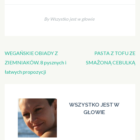
By Wszystko jest w głowie
Nawigacja
WEGAŃSKIE OBIADY Z
PASTA Z TOFU ZE
wpisu
ZIEMNIAKÓW. 8 pysznych i
SMAŻONĄ CEBULKĄ
łatwych propozycji
WSZYSTKO JEST W
GŁOWIE