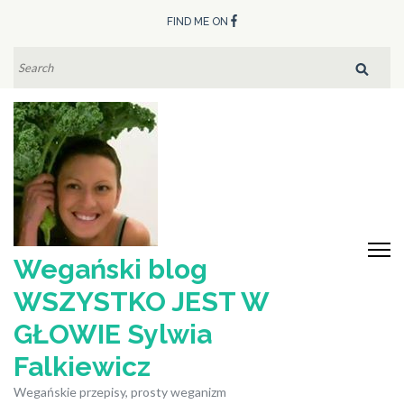
Skip
FIND ME ON
to
content
SEARCH
FOR:
(Press
Enter)
Wegański blog
WSZYSTKO JEST W
GŁOWIE Sylwia
Falkiewicz
Wegańskie przepisy, prosty weganizm