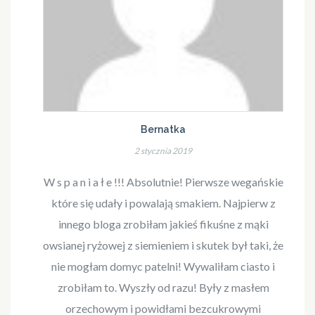
Bernatka
2 stycznia 2019
W s p a n i a ł e !!! Absolutnie! Pierwsze wegańskie
które się udały i powalają smakiem. Najpierw z
innego bloga zrobiłam jakieś fikuśne z mąki
owsianej ryżowej z siemieniem i skutek był taki, że
nie mogłam domyc patelni! Wywaliłam ciasto i
zrobiłam to. Wyszły od razu! Były z masłem
orzechowym i powidłami bezcukrowymi