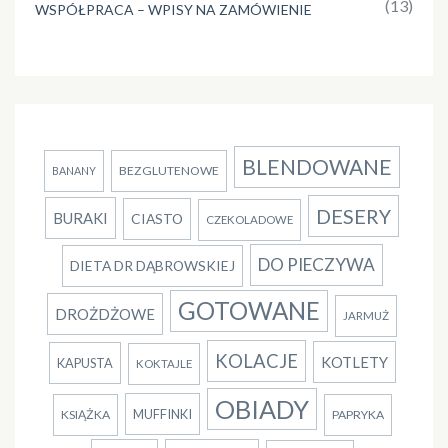
(13)
WSPÓŁPRACA – WPISY NA ZAMÓWIENIE
BLENDOWANE
BEZGLUTENOWE
BANANY
DESERY
BURAKI
CIASTO
CZEKOLADOWE
DO PIECZYWA
DIETA DR DĄBROWSKIEJ
GOTOWANE
DROŻDŻOWE
JARMUŻ
KOLACJE
KOTLETY
KAPUSTA
KOKTAJLE
OBIADY
MUFFINKI
KSIĄŻKA
PAPRYKA