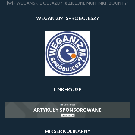
Iwi
-
WEGAŃSKIE ODJAZDY :)) ZIELONE MUFFINKI „BOUNTY”
WEGANIZM, SPRÓBUJESZ?
LINKHOUSE
MIKSER KULINARNY