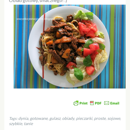
Obiad gotowy, smacznego! :)
dynia
gotowane
gulasz
obiady
pieczarki
proste
sojowe
Tags:
,
,
,
,
,
,
,
szybkie
tanie
,