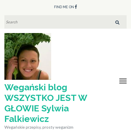
Skip
FIND ME ON
to
content
SEARCH
FOR:
(Press
Enter)
Wegański blog
WSZYSTKO JEST W
GŁOWIE Sylwia
Falkiewicz
Wegańskie przepisy, prosty weganizm