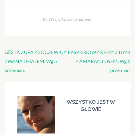
By Wszystko jest w głowie
Nawigacja
GĘSTA ZUPA Z SOCZEWICY
EKSPRESOWY KREM Z DYNI
wpisu
ZWANA DHALEM. Wg 5
Z AMARANTUSEM. Wg 5
przemian.
przemian.
WSZYSTKO JEST W
GŁOWIE