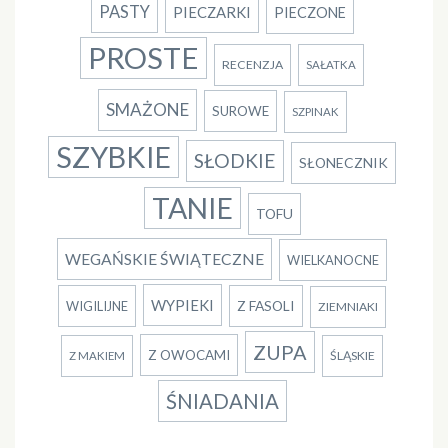
PASTY
PIECZARKI
PIECZONE
PROSTE
RECENZJA
SAŁATKA
SMAŻONE
SUROWE
SZPINAK
SZYBKIE
SŁODKIE
SŁONECZNIK
TANIE
TOFU
WEGAŃSKIE ŚWIĄTECZNE
WIELKANOCNE
WYPIEKI
Z FASOLI
WIGILIJNE
ZIEMNIAKI
ZUPA
Z OWOCAMI
ŚLĄSKIE
Z MAKIEM
ŚNIADANIA