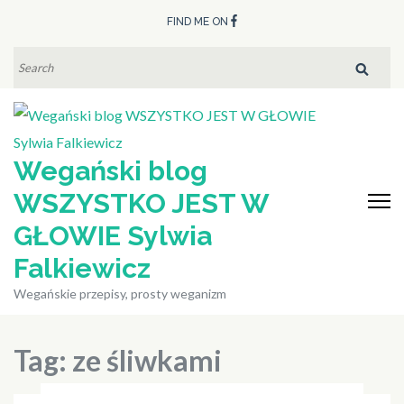
Skip
FIND ME ON
to
content
SEARCH
FOR:
(Press
Enter)
Wegański blog
WSZYSTKO JEST W
GŁOWIE Sylwia
Falkiewicz
Wegańskie przepisy, prosty weganizm
Tag:
ze śliwkami