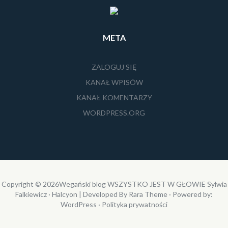
META
ZALOGUJ SIĘ
KANAŁ WPISÓW
KANAŁ KOMENTARZY
WORDPRESS.ORG
Copyright © 2026
Wegański blog WSZYSTKO JEST W GŁOWIE Sylwia
Falkiewicz
· Halcyon | Developed By
Rara Theme
· Powered by:
WordPress
·
Polityka prywatności