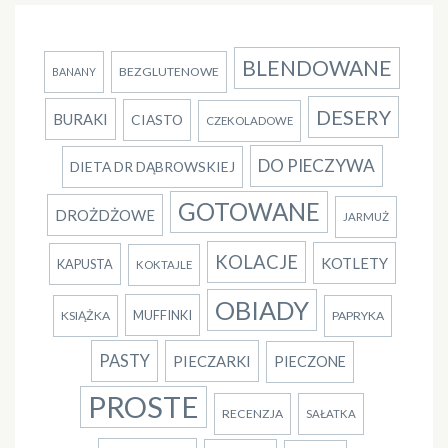
BLENDOWANE
BEZGLUTENOWE
BANANY
DESERY
BURAKI
CIASTO
CZEKOLADOWE
DO PIECZYWA
DIETA DR DĄBROWSKIEJ
GOTOWANE
DROŻDŻOWE
JARMUŻ
KOLACJE
KOTLETY
KAPUSTA
KOKTAJLE
OBIADY
MUFFINKI
KSIĄŻKA
PAPRYKA
PASTY
PIECZARKI
PIECZONE
PROSTE
RECENZJA
SAŁATKA