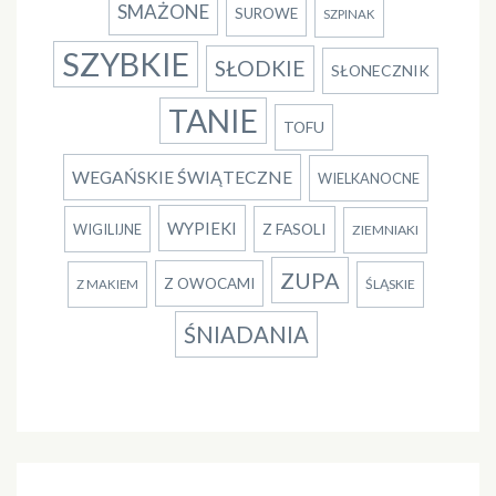
SMAŻONE
SUROWE
SZPINAK
SZYBKIE
SŁODKIE
SŁONECZNIK
TANIE
TOFU
WEGAŃSKIE ŚWIĄTECZNE
WIELKANOCNE
WYPIEKI
Z FASOLI
WIGILIJNE
ZIEMNIAKI
ZUPA
Z OWOCAMI
ŚLĄSKIE
Z MAKIEM
ŚNIADANIA