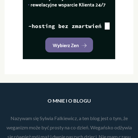
O MNIE I O BLOGU
Nazywam się Sylwia Falkiewicz, a ten blog jest o tym, że
weganizm może być prosty na co dzień. Wegańsko odżywia
się również mój mąż i dwoje naszych dzieci. Nie mam czasu