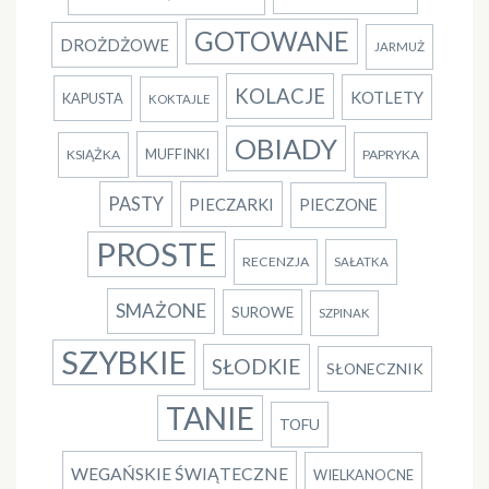
GOTOWANE
DROŻDŻOWE
JARMUŻ
KOLACJE
KOTLETY
KAPUSTA
KOKTAJLE
OBIADY
MUFFINKI
KSIĄŻKA
PAPRYKA
PASTY
PIECZARKI
PIECZONE
PROSTE
RECENZJA
SAŁATKA
SMAŻONE
SUROWE
SZPINAK
SZYBKIE
SŁODKIE
SŁONECZNIK
TANIE
TOFU
WEGAŃSKIE ŚWIĄTECZNE
WIELKANOCNE