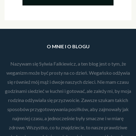
O MNIE I O BLOGU
Nazywam się Sylwia Falkiewicz, a ten blog jest o tym, że
weganizm może być prosty na co dzień. Wegańsko odżywia
się również mój mąż i dwoje naszych dzieci. Nie mam czasu
godzinami siedzieć w kuchni i gotować, ale zależy mi, by moja
rodzina odżywiała się przyzwoicie. Zawsze szukam takich
sposobów przygotowywania posiłków, aby zajmowały jak
najmniej czasu, a jednocześnie były smaczne i w miarę
zdrowe. Wszystko, co tu znajdziecie, to nasze prawdziwe