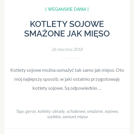
[ WEGAŃSKIE DANIA ]
KOTLETY SOJOWE
SMAŻONE JAK MIĘSO
26 stycznia 2018
Kotlety sojowe można usmażyć tak samo jak mięso. Oto
mój najlepszy sposób, w jaki ostatnio przygotowuję
kotlety sojowe. Są odpowiednio …
gyros
kotlety
obiady
schabowe
smażone
sojowe
Tags:
,
,
,
,
,
,
szybkie
zamiast mięsa
,