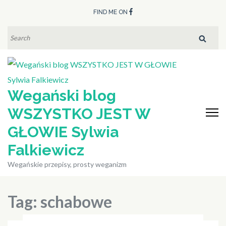
Skip
FIND ME ON
to
content
SEARCH
FOR:
(Press
Enter)
Wegański blog
WSZYSTKO JEST W
GŁOWIE Sylwia
Falkiewicz
Wegańskie przepisy, prosty weganizm
Tag:
schabowe