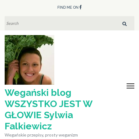
Skip
FIND ME ON
to
content
SEARCH
FOR:
(Press
Enter)
Wegański blog
WSZYSTKO JEST W
GŁOWIE Sylwia
Falkiewicz
Wegańskie przepisy, prosty weganizm