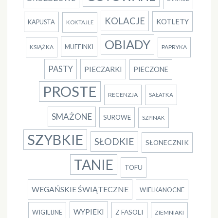
KOLACJE
KOTLETY
KAPUSTA
KOKTAJLE
OBIADY
MUFFINKI
KSIĄŻKA
PAPRYKA
PASTY
PIECZARKI
PIECZONE
PROSTE
RECENZJA
SAŁATKA
SMAŻONE
SUROWE
SZPINAK
SZYBKIE
SŁODKIE
SŁONECZNIK
TANIE
TOFU
WEGAŃSKIE ŚWIĄTECZNE
WIELKANOCNE
WYPIEKI
Z FASOLI
WIGILIJNE
ZIEMNIAKI