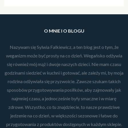
O MNIE I O BLOGU
Nazywam się Sylwia Falkiewicz, a ten blog jest o tym, że
weganizm może być prosty na co dzień. Wegańsko odżywia
się również mój mąż i dwoje naszych dzieci. Nie mam czasu
godzinami siedzieć w kuchni i gotować, ale zależy mi, by moja
rodzina odżywiała się przyzwoicie. Zawsze szukam takich
sposobów przygotowywania posiłków, aby zajmowały jak
najmniej czasu, a jednocześnie były smaczne i w miarę
zdrowe. Wszystko, co tu znajdziecie, to nasze prawdziwe
jedzenie na co dzień, w większości sezonowe i łatwe do
przygotowania z produktów dostępnych w każdym sklepie.