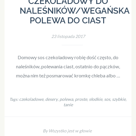
CZEKOLADOWY DO
NALEŚNIKÓW/WEGAŃSKA
POLEWA DO CIAST
23 listopada 2017
Domowy sos czekoladowy robię dość często, do
naleśników, polewania ciast, ostatnio do pączków,
można nim też posmarować kromkę chleba albo …
czekoladowe
desery
polewa
proste
słodkie
sos
szybkie
Tags:
,
,
,
,
,
,
,
tanie
By Wszystko jest w głowie