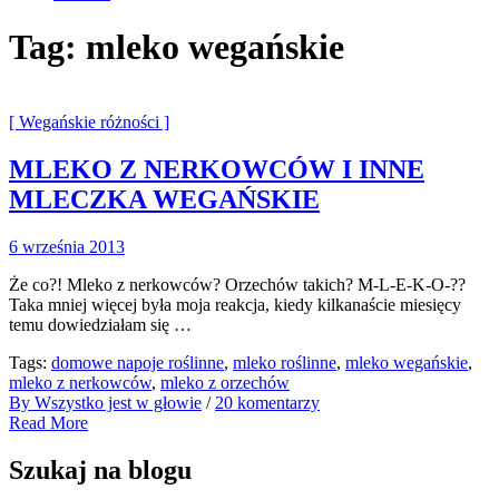
Tag:
mleko wegańskie
[ Wegańskie różności ]
MLEKO Z NERKOWCÓW I INNE
MLECZKA WEGAŃSKIE
6 września 2013
Że co?! Mleko z nerkowców? Orzechów takich? M-L-E-K-O-??
Taka mniej więcej była moja reakcja, kiedy kilkanaście miesięcy
temu dowiedziałam się …
Tags:
domowe napoje roślinne
,
mleko roślinne
,
mleko wegańskie
,
mleko z nerkowców
,
mleko z orzechów
By Wszystko jest w głowie
/
20 komentarzy
Read More
Szukaj na blogu