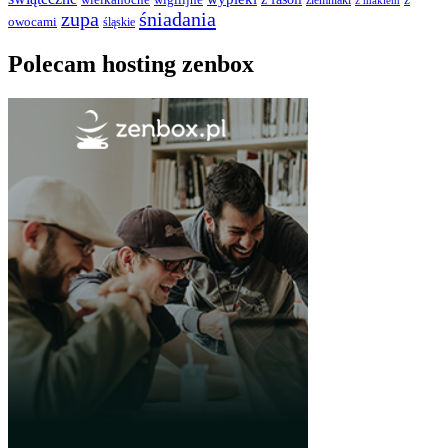
wielkanocne
wigilijne
ziemniaki
z makiem
zupa
śniadania
owocami
śląskie
Polecam hosting zenbox