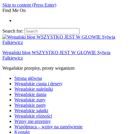
Skip to content (Press Enter)
Find Me On
Search for:
Wegański blog WSZYSTKO JEST W GŁOWIE Sylwia
Falkiewicz
Wegańskie przepisy, prosty weganizm
Strona główna
Wegańskie ciasta i desery
Wegańskie naleśniki
Wegańskie dania
Wegańskie zupy
Wegańskie pasty
Wegańskie sałatki
Wegańskie różności
Wpisy nie-przepisy
Współpraca – wpisy na zamówienie
Kontakt