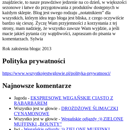
znajdziecie, to nasze prawdziwe jedzenie na co dzień, w większości
sezonowe i łatwe do przygotowania z produktów dostępnych w
każdym sklepie. Blog jest swego rodzaju „notatnikiem” dla
wszystkich, którym idea tego bloga jest bliska, z czego oczywiście
bardzo się cieszę. Życzę Wam przyjemności z korzystania z tej
strony, mam nadzieję, że wszystko zawsze Wam wyjdzie, a jeśli
macie jakieś pytania czy wątpliwości, zapraszam do pisania w
komentarzach. Sylwia
Rok założenia bloga: 2013
Polityka prywatności
https://www.wszystkojestwglowie.pl/polityka-prywatnosci/
Najnowsze komentarze
Jagoda
-
EKSPRESOWE WEGAŃSKIE CIASTO Z
RABARBAREM
Wszystko jest w głowie
-
DROŻDŻOWE ŚLIMACZKI
CYNAMONOWE
Wszystko jest w głowie
-
Wegańskie odjazdy :)) ZIELONE
MUFFINKI „BOUNTY”
Iwi
-
Wegańskie odjazdy :)) ZIELONE MUFFINKI