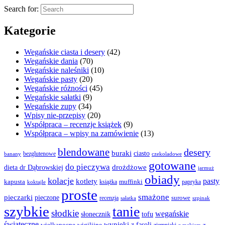
Search for:
Kategorie
Wegańskie ciasta i desery
(42)
Wegańskie dania
(70)
Wegańskie naleśniki
(10)
Wegańskie pasty
(20)
Wegańskie różności
(45)
Wegańskie sałatki
(9)
Wegańskie zupy
(34)
Wpisy nie-przepisy
(20)
Współpraca – recenzje książek
(9)
Współpraca – wpisy na zamówienie
(13)
blendowane
desery
buraki
ciasto
bezglutenowe
czekoladowe
banany
gotowane
do pieczywa
drożdżowe
dieta dr Dąbrowskiej
jarmuż
obiady
kolacje
pasty
kotlety
kapusta
książka
muffinki
papryka
koktajle
proste
smażone
pieczarki
pieczone
surowe
recenzja
sałatka
szpinak
szybkie
tanie
słodkie
wegańskie
słonecznik
tofu
świąteczne
wypieki
z fasoli
z