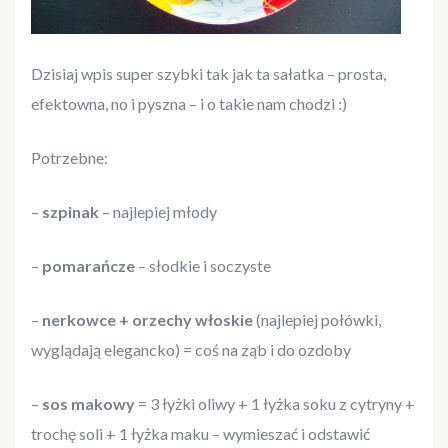
Dzisiaj wpis super szybki tak jak ta sałatka – prosta,
efektowna, no i pyszna – i o takie nam chodzi :)
Potrzebne:
–
szpinak
– najlepiej młody
–
pomarańcze
– słodkie i soczyste
–
nerkowce + orzechy włoskie
(najlepiej połówki,
wyglądają elegancko) = coś na ząb i do ozdoby
–
sos makowy
= 3 łyżki oliwy + 1 łyżka soku z cytryny +
trochę soli + 1 łyżka maku – wymieszać i odstawić