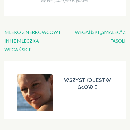
By Wszystko jest w głowie
Nawigacja
MLEKO Z NERKOWCÓW I
WEGAŃSKI „SMALEC” Z
wpisu
INNE MLECZKA
FASOLI
WEGAŃSKIE
WSZYSTKO JEST W
GŁOWIE