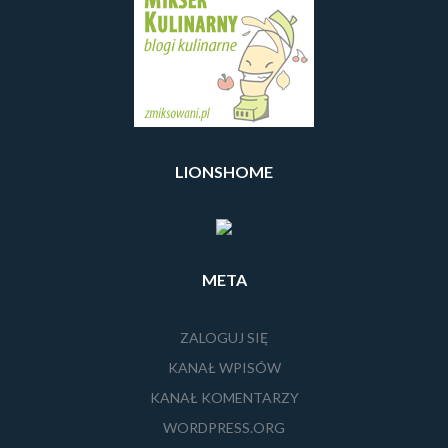
LIONSHOME
META
ZALOGUJ SIĘ
KANAŁ WPISÓW
KANAŁ KOMENTARZY
WORDPRESS.ORG