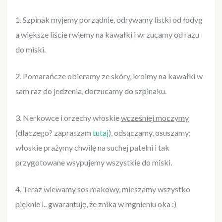
1. Szpinak myjemy porządnie, odrywamy listki od łodyg
a większe liście rwiemy na kawałki i wrzucamy od razu
do miski.
2. Pomarańcze obieramy ze skóry, kroimy na kawałki w
sam raz do jedzenia, dorzucamy do szpinaku.
3. Nerkowce i orzechy włoskie
wcześniej moczymy
(dlaczego? zapraszam
tutaj
), odsączamy, osuszamy;
włoskie prażymy chwilę na suchej patelni i tak
przygotowane wsypujemy wszystkie do miski.
4. Teraz wlewamy sos makowy, mieszamy wszystko
pięknie i.. gwarantuję, że znika w mgnieniu oka :)