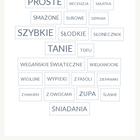
PROSTE
RECENZJA
SAŁATKA
SMAŻONE
SUROWE
SZPINAK
SZYBKIE
SŁODKIE
SŁONECZNIK
TANIE
TOFU
WEGAŃSKIE ŚWIĄTECZNE
WIELKANOCNE
WYPIEKI
Z FASOLI
WIGILIJNE
ZIEMNIAKI
ZUPA
Z OWOCAMI
ŚLĄSKIE
Z MAKIEM
ŚNIADANIA