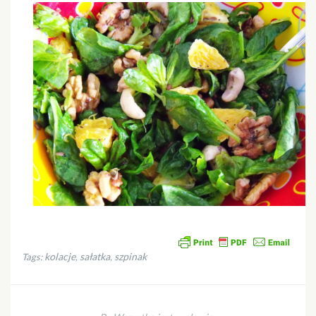
kolacje
sałatka
szpinak
Tags:
,
,