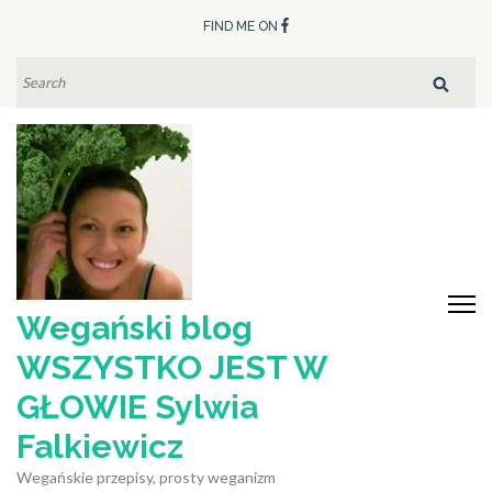
Skip
FIND ME ON
to
content
SEARCH
FOR:
(Press
Enter)
Wegański blog
WSZYSTKO JEST W
GŁOWIE Sylwia
Falkiewicz
Wegańskie przepisy, prosty weganizm