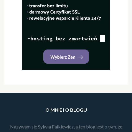
O MNIE I O BLOGU
Nazywam się Sylwia Falkiewicz, a ten blog jest o tym, że