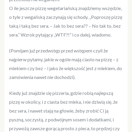
O ile jeszcze pizzę wegetariańską znajdziemy wszędzie,
o tyle z wegańską zaczynają się schody. „Poproszę pizzę
taką i taką bez sera. – Jak to bez sera?? – No tak to, bez
sera.” Wzrok pytający „WTF?!” i co dalej, wiadomo.
(Pomijam już przedwstęp przed wstępem czyli że
najpierw pytamy, jakie w ogóle mają ciasto na pizzę – z
mlekiem czy bez – i jako że większość jest z mlekiem, do
zamówienia nawet nie dochodzi).
Kiedy już znajdzie się pizzeria, gdzie robią najlepszą
pizzę w okolicy, i z ciasta bez mleka, i nie dziwią się, że
bez sera, i nawet stają na głowie, żeby zrobić Ci ją
pyszną, soczystą, z podwójnym sosem i dodatkami, i
przywożą zawsze gorącą prosto z pieca, to prędzej czy