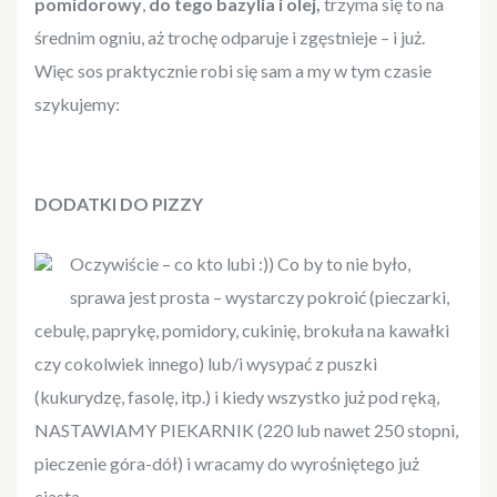
pomidorowy
,
do tego bazylia i olej,
trzyma się to na
średnim ogniu, aż trochę odparuje i zgęstnieje – i już.
Więc sos praktycznie robi się sam a my w tym czasie
szykujemy:
DODATKI DO PIZZY
Oczywiście – co kto lubi :)) Co by to nie było,
sprawa jest prosta – wystarczy pokroić (pieczarki,
cebulę, paprykę, pomidory, cukinię, brokuła na kawałki
czy cokolwiek innego) lub/i wysypać z puszki
(kukurydzę, fasolę, itp.) i kiedy wszystko już pod ręką,
NASTAWIAMY PIEKARNIK (220 lub nawet 250 stopni,
pieczenie góra-dół) i wracamy do wyrośniętego już
ciasta.