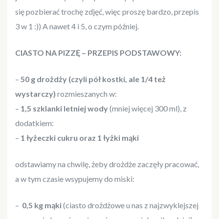
się pozbierać trochę zdjęć, więc proszę bardzo, przepis
3 w 1 :)) A nawet 4 i 5, o czym później.
CIASTO NA PIZZĘ – PRZEPIS PODSTAWOWY:
–
50 g drożdży (czyli pół kostki, ale 1/4 też
wystarczy)
rozmieszanych w:
–
1,5 szklanki letniej wody
(mniej więcej 300 ml), z
dodatkiem:
–
1 łyżeczki cukru oraz 1 łyżki mąki
odstawiamy na chwilę, żeby drożdże zaczęły pracować,
a w tym czasie wsypujemy do miski:
–
0,5 kg mąki
(ciasto drożdżowe u nas z najzwyklejszej