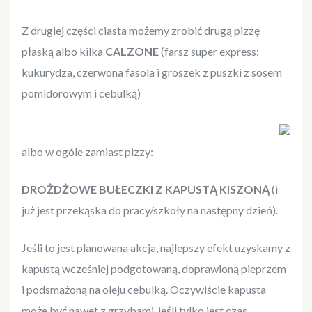
Z drugiej części ciasta możemy zrobić drugą pizzę
płaską albo kilka
CALZONE
(farsz super express:
kukurydza, czerwona fasola i groszek z puszki z sosem
pomidorowym i cebulką)
albo w ogóle zamiast pizzy:
DROŻDŻOWE BUŁECZKI Z KAPUSTĄ KISZONĄ
(i
już jest przekąska do pracy/szkoły na następny dzień).
Jeśli to jest planowana akcja, najlepszy efekt uzyskamy z
kapustą wcześniej podgotowaną, doprawioną pieprzem
i podsmażoną na oleju cebulką. Oczywiście kapusta
może być nawet z grzybami, jeśli tylko jest czas