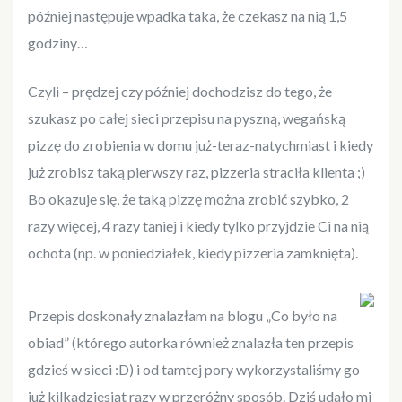
później następuje wpadka taka, że czekasz na nią 1,5
godziny…
Czyli – prędzej czy później dochodzisz do tego, że
szukasz po całej sieci przepisu na pyszną, wegańską
pizzę do zrobienia w domu już-teraz-natychmiast i kiedy
już zrobisz taką pierwszy raz, pizzeria straciła klienta ;)
Bo okazuje się, że taką pizzę można zrobić szybko, 2
razy więcej, 4 razy taniej i kiedy tylko przyjdzie Ci na nią
ochota (np. w poniedziałek, kiedy pizzeria zamknięta).
Przepis doskonały znalazłam na blogu „Co było na
obiad” (którego autorka również znalazła ten przepis
gdzieś w sieci :D) i od tamtej pory wykorzystaliśmy go
już kilkadziesiąt razy w przeróżny sposób. Dziś udało mi