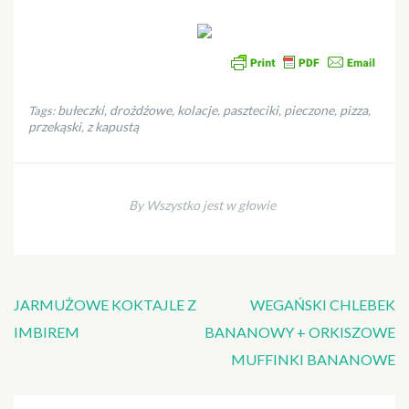
bułeczki
drożdżowe
kolacje
paszteciki
pieczone
pizza
Tags:
,
,
,
,
,
,
przekąski
z kapustą
,
By Wszystko jest w głowie
Nawigacja
JARMUŻOWE KOKTAJLE Z
WEGAŃSKI CHLEBEK
wpisu
IMBIREM
BANANOWY + ORKISZOWE
MUFFINKI BANANOWE