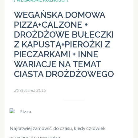
[ WEGAŃSKIE RÓŻNOŚCI ]
WEGAŃSKA DOMOWA
PIZZA+CALZONE +
DROŻDŻOWE BUŁECZKI
Z KAPUSTĄ+PIEROŻKI Z
PIECZARKAMI + INNE
WARIACJE NA TEMAT
CIASTA DROŻDŻOWEGO
20 stycznia 2015
Pizza.
Najłatwiej zamówić, do czasu, kiedy człowiek
przechodzi na weganizm.