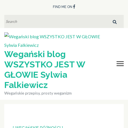
Skip
FIND ME ON
to
content
SEARCH
FOR:
(Press
Enter)
Wegański blog
WSZYSTKO JEST W
GŁOWIE Sylwia
Falkiewicz
Wegańskie przepisy, prosty weganizm