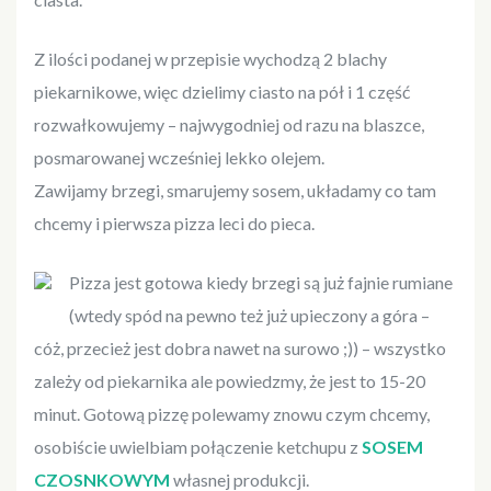
Z ilości podanej w przepisie wychodzą 2 blachy
piekarnikowe, więc dzielimy ciasto na pół i 1 część
rozwałkowujemy – najwygodniej od razu na blaszce,
posmarowanej wcześniej lekko olejem.
Zawijamy brzegi, smarujemy sosem, układamy co tam
chcemy i pierwsza pizza leci do pieca.
Pizza jest gotowa kiedy brzegi są już fajnie rumiane
(wtedy spód na pewno też już upieczony a góra –
cóż, przecież jest dobra nawet na surowo ;)) – wszystko
zależy od piekarnika ale powiedzmy, że jest to 15-20
minut. Gotową pizzę polewamy znowu czym chcemy,
osobiście uwielbiam połączenie ketchupu z
SOSEM
CZOSNKOWYM
własnej produkcji.