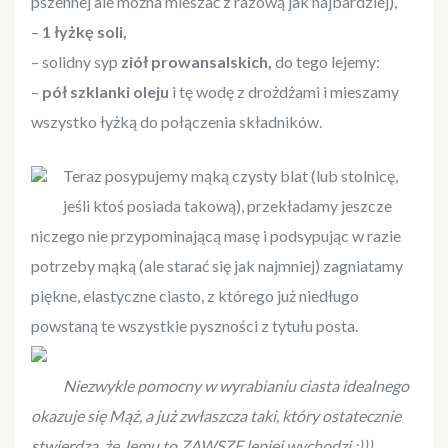
pszennej ale można mieszać z razową jak najbardziej),
–
1 łyżkę soli,
– solidny syp
ziół prowansalskich,
do tego lejemy:
–
pół szklanki oleju
i tę wodę z drożdżami i mieszamy
wszystko łyżką do połączenia składników.
Teraz posypujemy mąką czysty blat (lub stolnicę,
jeśli ktoś posiada takową), przekładamy jeszcze
niczego nie przypominającą masę i podsypując w razie
potrzeby mąką (ale starać się jak najmniej) zagniatamy
piękne, elastyczne ciasto, z którego już niedługo
powstaną te wszystkie pyszności z tytułu posta.
Niezwykle pomocny w wyrabianiu ciasta idealnego
okazuje się Mąż, a już zwłaszcza taki, który ostatecznie
stwierdza, że Jemu to ZAWSZE lepiej wychodzi :)))