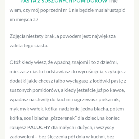
PASTĄ Z SUSZONYCH POMIDORÓW
, i nie
wiem, czy mój poprzedni nr 1 nie będzie musiał ustąpić
im miejsca :D
Zdjęcia niestety brak, a powodem jest: największa
zaleta tego ciasta.
Otóż kiedy wiesz, że wpadną znajomi i to z dziećmi,
mieszasz ciasto i odstawiasz do wyrośnięcia, szykujesz
dodatki jakie chcesz (albo wyciągasz z lodówki pastę z
suszonych pomidorów), a kiedy jesteście już po kawce,
wpadasz na chwilę do kuchni, nagrzewasz piekarnik,
myk myk wałek, kółka, nadzienie, jedna blacha, potem
kółka, sos i blacha „pizzerenek” dla dzieci, na koniec
rolujesz
PALUCHY
dla małych i dużych, i wszyscy
zadowoleni – bez ślęczenia pół dnia w kuchni, bez