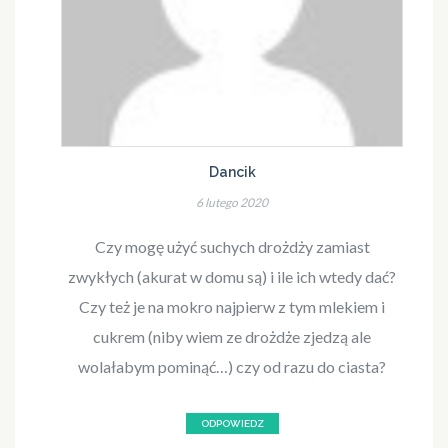
Dancik
6 lutego 2020
Czy mogę użyć suchych drożdży zamiast
zwykłych (akurat w domu są) i ile ich wtedy dać?
Czy też je na mokro najpierw z tym mlekiem i
cukrem (niby wiem ze drożdże zjedzą ale
wolałabym pominąć…) czy od razu do ciasta?
ODPOWIEDZ